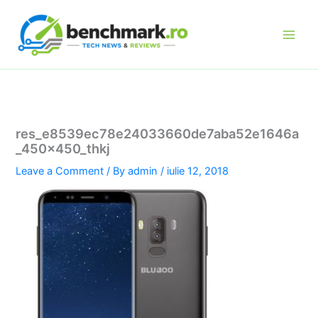
Skip
to
content
res_e8539ec78e24033660de7aba52e1646a
_450x450_thkj
Leave a Comment
/ By
admin
/
iulie 12, 2018