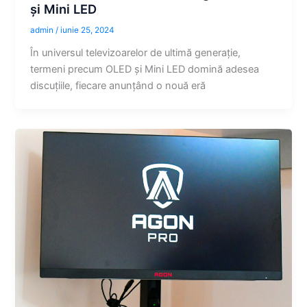
și Mini LED
admin
/
iunie 25, 2024
În universul televizoarelor de ultimă generație,
termeni precum OLED și Mini LED domină adesea
discuțiile, fiecare anunțând o nouă eră