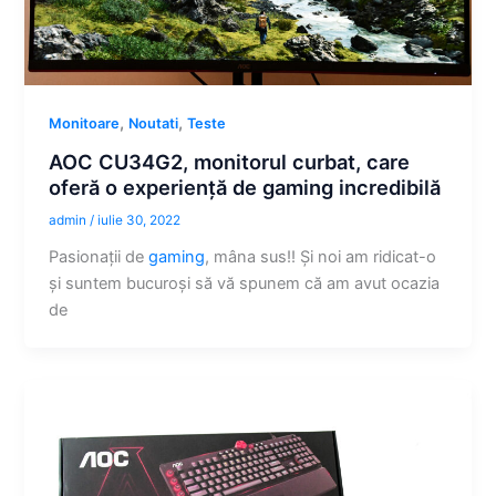
,
,
Monitoare
Noutati
Teste
AOC CU34G2, monitorul curbat, care
oferă o experiență de gaming incredibilă
admin
/
iulie 30, 2022
Pasionații de
gaming
, mâna sus!! Și noi am ridicat-o
și suntem bucuroși să vă spunem că am avut ocazia
de