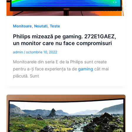
,
,
Monitoare
Noutati
Teste
Philips mizează pe gaming. 272E1GAEZ,
un monitor care nu face compromisuri
admin
/
octombrie 10, 2022
Monitoarele din seria E de la Philips sunt create
pentru a-ți face experiența ta de
gaming
cât mai
plăcută. Sunt