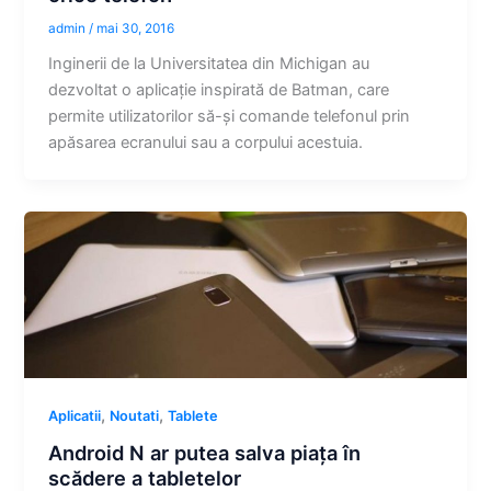
admin
/
mai 30, 2016
Inginerii de la Universitatea din Michigan au
dezvoltat o aplicație inspirată de Batman, care
permite utilizatorilor să-și comande telefonul prin
apăsarea ecranului sau a corpului acestuia.
,
,
Aplicatii
Noutati
Tablete
Android N ar putea salva piața în
scădere a tabletelor