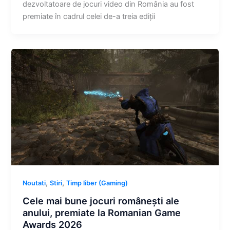
dezvoltatoare de jocuri video din România au fost
premiate în cadrul celei de-a treia ediții
,
,
Noutati
Stiri
Timp liber (Gaming)
Cele mai bune jocuri românești ale
anului, premiate la Romanian Game
Awards 2026