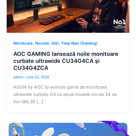
,
,
,
Monitoare
Noutati
Stiri
Timp liber (Gaming)
AOC GAMING lansează noile monitoare
curbate ultrawide CU34G4CA și
CU34G4ZCA
admin
/
iulie 22, 2026
AGON by AOC își extinde gama de monitoare
ultrawide curbate G4 cu două modele noi de 34 de
inci (86,36 […]