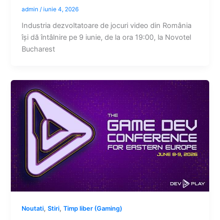
admin
/
iunie 4, 2026
Industria dezvoltatoare de jocuri video din România
își dă întâlnire pe 9 iunie, de la ora 19:00, la Novotel
Bucharest
,
,
Noutati
Stiri
Timp liber (Gaming)