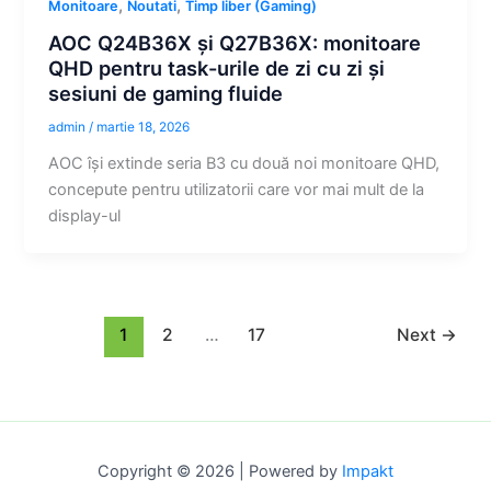
,
,
Monitoare
Noutati
Timp liber (Gaming)
AOC Q24B36X și Q27B36X: monitoare
QHD pentru task-urile de zi cu zi și
sesiuni de gaming fluide
admin
/
martie 18, 2026
AOC își extinde seria B3 cu două noi monitoare QHD,
concepute pentru utilizatorii care vor mai mult de la
display-ul
1
2
…
17
Next
→
Copyright © 2026 | Powered by
Impakt