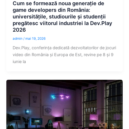
Cum se formează noua generație de
game developers din România:
universitățile, studiourile și studenții
pregătesc viitorul industriei la Dev.Play
2026
admin
/
mai 19, 2026
Dev.Play, conferința dedicată dezvoltatorilor de jocuri
video din România și Europa de Est, revine pe 8 și 9
iunie la