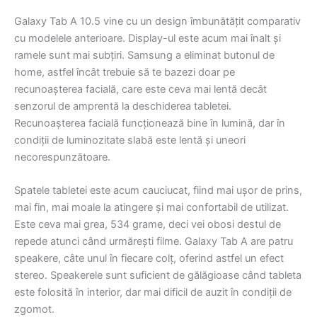
Galaxy Tab A 10.5 vine cu un design îmbunătățit comparativ
cu modelele anterioare. Display-ul este acum mai înalt și
ramele sunt mai subțiri. Samsung a eliminat butonul de
home, astfel încât trebuie să te bazezi doar pe
recunoașterea facială, care este ceva mai lentă decât
senzorul de amprentă la deschiderea tabletei.
Recunoașterea facială funcționează bine în lumină, dar în
condiții de luminozitate slabă este lentă și uneori
necorespunzătoare.
Spatele tabletei este acum cauciucat, fiind mai ușor de prins,
mai fin, mai moale la atingere și mai confortabil de utilizat.
Este ceva mai grea, 534 grame, deci vei obosi destul de
repede atunci când urmărești filme. Galaxy Tab A are patru
speakere, câte unul în fiecare colț, oferind astfel un efect
stereo. Speakerele sunt suficient de gălăgioase când tableta
este folosită în interior, dar mai dificil de auzit în condiții de
zgomot.