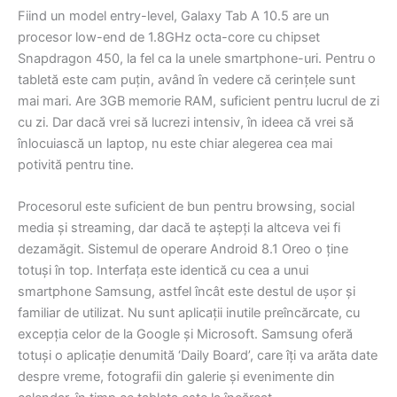
Fiind un model entry-level, Galaxy Tab A 10.5 are un
procesor low-end de 1.8GHz octa-core cu chipset
Snapdragon 450, la fel ca la unele smartphone-uri. Pentru o
tabletă este cam puțin, având în vedere că cerințele sunt
mai mari. Are 3GB memorie RAM, suficient pentru lucrul de zi
cu zi. Dar dacă vrei să lucrezi intensiv, în ideea că vrei să
înlocuiască un laptop, nu este chiar alegerea cea mai
potivită pentru tine.
Procesorul este suficient de bun pentru browsing, social
media și streaming, dar dacă te aștepți la altceva vei fi
dezamăgit. Sistemul de operare Android 8.1 Oreo o ține
totuși în top. Interfața este identică cu cea a unui
smartphone Samsung, astfel încât este destul de ușor și
familiar de utilizat. Nu sunt aplicații inutile preîncărcate, cu
excepția celor de la Google și Microsoft. Samsung oferă
totuși o aplicație denumită ‘Daily Board’, care îți va arăta date
despre vreme, fotografii din galerie și evenimente din