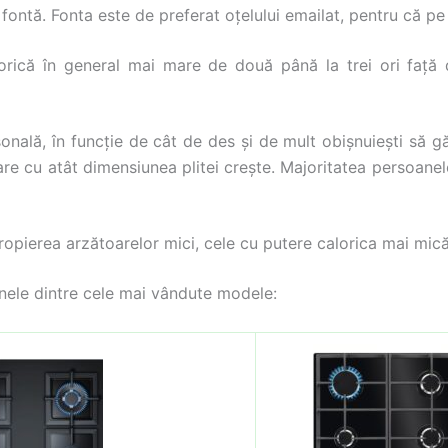
 fontă. Fonta este de preferat oțelului emailat, pentru că pe 
orică în general mai mare de două până la trei ori față 
nală, în funcție de cât de des și de mult obișnuiești să gă
re cu atât dimensiunea plitei crește. Majoritatea persoane
ropierea arzătoarelor mici, cele cu putere calorica mai mică
nele dintre cele mai vândute modele: