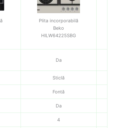
lă
Plita incorporabilă
Beko
HILW64225SBG
Da
Sticlă
Fontă
Da
4