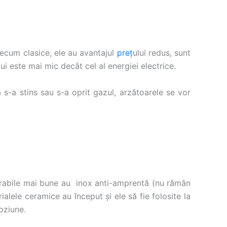
recum clasice, ele au avantajul
preț
ului redus, sunt
ui este mai mic decât cel al energiei electrice.
s-a stins sau s-a oprit gazul, arzătoarele se vor
orporabile mai bune au inox anti-amprentă (nu rămân
alele ceramice au început și ele să fie folosite la
oziune.