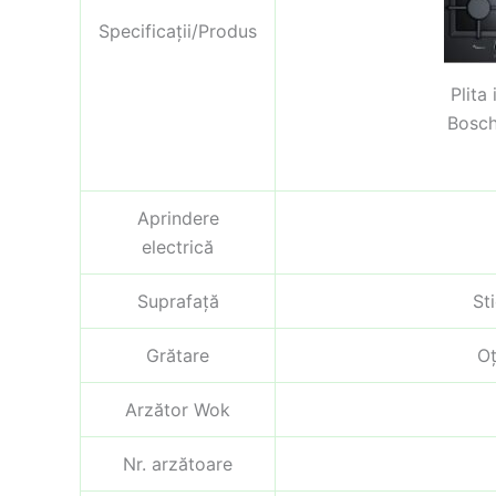
Specificații/Produs
Plita
Bosc
Aprindere
electrică
Suprafață
St
Grătare
Oț
Arzător Wok
Nr. arzătoare