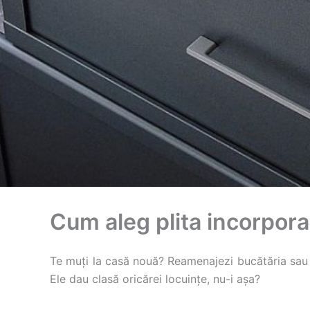
Cum aleg plita incorpora
Te muți la casă nouă? Reamenajezi bucătăria sau p
Ele dau clasă oricărei locuințe, nu-i așa?