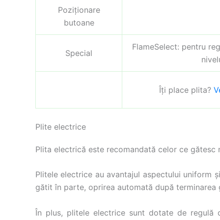
Poziționare
butoane
FlameSelect: pentru regl
Special
nivel
Îți place plita?
V
Plite electrice
Plita electrică este recomandată celor ce gătesc ma
Plitele electrice au avantajul aspectului uniform ș
gătit în parte, oprirea automată după terminarea g
În plus, plitele electrice sunt dotate de regulă 