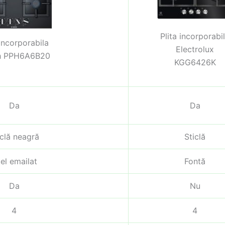
Plita incorporabi
 incorporabila
Electrolux
h PPH6A6B20
KGG6426K
Da
Da
iclă neagră
Sticlă
el emailat
Fontă
Da
Nu
4
4