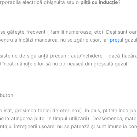
orporabilă electrică obișnuită sau o
plită cu inducție
?
se gătește frecvent ( familii numeroase, etc). Deși sunt oa
pentru a încălzi mâncarea, nu se zgârie ușor, iar
preț
ul gazul
sisteme de siguranță precum: autoînchidere – dacă flacăra 
l încât mânuțele lor să nu pornească din greșeală gazul.
:
 buton
polisat, grosimea tablei de oțel inox). În plus, plitele înc
la atingerea plitei în timpul utilizării). Deasemenea, materi
tajul întreținerii ușoare, nu se pătează și sunt imune la cor