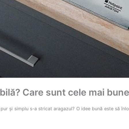
bilă? Care sunt cele mai bune
ur și simplu s-a stricat aragazul? O idee bună este să înloc