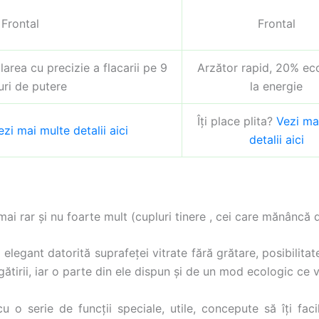
Frontal
Frontal
area cu precizie a flacarii pe 9
Arzător rapid, 20% e
uri de putere
la energie
Îți place plita?
Vezi ma
ezi mai multe detalii aici
detalii aici
i rar și nu foarte mult (cupluri tinere , cei care mănâncă de
i elegant datorită suprafeței vitrate fără grătare, posibilita
ătirii, iar o parte din ele dispun și de un mod ecologic ce
cu o serie de funcții speciale, utile, concepute să îți fac