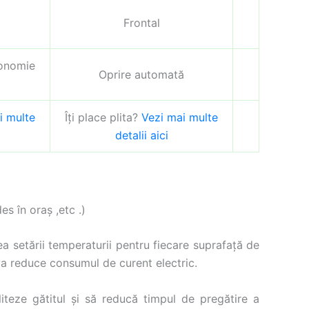
Frontal
conomie
Oprire automată
i multe
Îți place plita?
Vezi mai multe
detalii aici
s în oraș ,etc .)
tea setării temperaturii pentru fiecare suprafață de
 va reduce consumul de curent electric.
iliteze gătitul și să reducă timpul de pregătire a