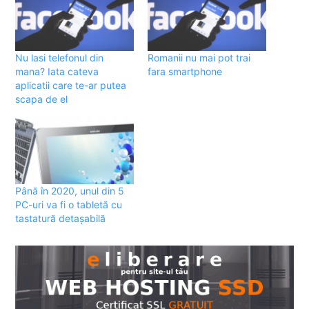
Nu lasi telefonul din
Romanii nu mai pot trai
mana? Iata cateva
fara smartphone
aplicatii care te-ar putea
scapa de el
Până în 2020, unul din 5
PC-uri va fi o tabletă cu
tastatură detașabilă