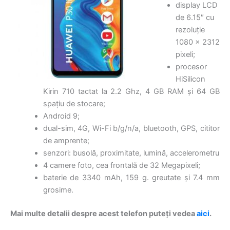
display LCD
de 6.15″ cu
rezoluție
1080 x 2312
pixeli;
procesor
HiSilicon
Kirin 710 tactat la 2.2 Ghz, 4 GB RAM și 64 GB
spațiu de stocare;
Android 9;
dual-sim, 4G, Wi-Fi b/g/n/a, bluetooth, GPS, cititor
de amprente;
senzori: busolă, proximitate, lumină, accelerometru
4 camere foto, cea frontală de 32 Megapixeli;
baterie de 3340 mAh, 159 g. greutate şi 7.4 mm
grosime.
Mai multe detalii despre acest telefon puteți vedea
aici
.