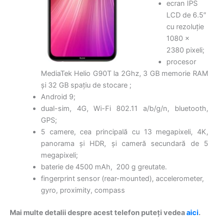
ecran IPS
LCD de 6.5″
cu rezoluție
1080 x
2380 pixeli;
procesor
MediaTek Helio G90T la 2Ghz, 3 GB memorie RAM
și 32 GB spațiu de stocare ;
Android 9;
dual-sim, 4G, Wi-Fi 802.11 a/b/g/n, bluetooth,
GPS;
5 camere, cea principală cu 13 megapixeli, 4K,
panorama și HDR, și cameră secundară de 5
megapixeli;
baterie de 4500 mAh, 200 g greutate.
fingerprint sensor (rear-mounted), accelerometer,
gyro, proximity, compass
Mai multe detalii despre acest telefon puteți vedea
aici
.