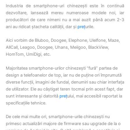
Industria de smartphone-uri chinezești este în continuă
dezvoltare, lansează mereu numeroase modele noi, iar
producători de care nimeni nu a mai auzit până acum 2-3
ani au ridicat ștacheta calității, dar și
preț
urile.
Aici vorbim de Bluboo, Doogee, Elephone, Ulelfone, Maze,
AllCall, Leagoo, Doogee, Uhans, Meiigoo, BlackView,
HomTom, UmiDigi, etc.
Majoritatea smartphone-urilor chinezești “fură” partea de
design a telefoanelor de top, iar nu de puține ori împrumută
diverse funcții, imagini de fundal, denumiri sau chiar interfața
de utilizator. Ele au câștigat teren tocmai prin acest fapt, dar
sunt interesante și datorită
preț
ului, mai accesibil raportat la
specificațiile tehnice.
De cele mai multe ori, smartphone-urile chinezești nu
primesc actualizări majore de firmware sau upgrade de la o