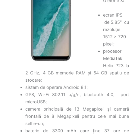
Ulefone X
:
ecran IPS
de 5.85″ cu
rezoluție
1512 x 720
pixeli;
procesor
MediaTek
Helio P23 la
2 GHz, 4 GB memorie RAM și 64 GB spatiu de
stocare;
sistem de operare Android 8.1;
GPS, Wi-Fi 802.11 b/g/n, bluetooth 4.0, port
microUSB;
camera principală de 13 Megapixeli și cameră
frontală de 8 Megapixeli pentru cele mai bune
selfie-uri;
baterie de 3300 mAh care ține 37 ore de