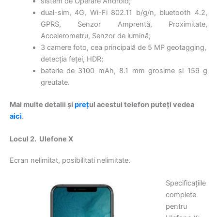
sistem de Operare Android;
dual-sim, 4G, Wi-Fi 802.11 b/g/n, bluetooth 4.2,
GPRS, Senzor Amprentă, Proximitate,
Accelerometru, Senzor de lumină;
3 camere foto, cea principală de 5 MP geotagging,
detecția feței, HDR;
baterie de 3100 mAh, 8.1 mm grosime şi 159 g
greutate.
Mai multe detalii și
preț
ul acestui telefon puteți vedea
aici
.
Locul 2. Ulefone X
Ecran nelimitat, posibilitati nelimitate.
Specificațiile
complete
pentru