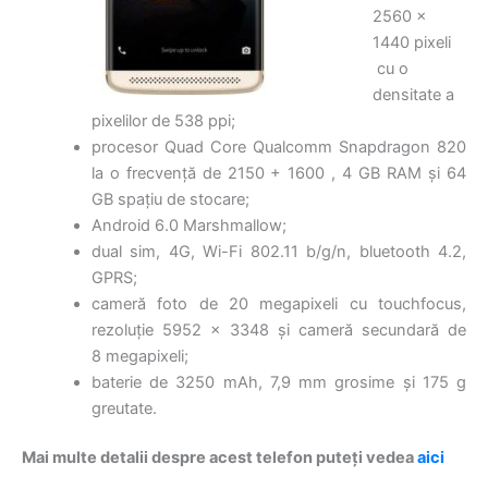
2560 x
1440 pixeli
cu o
densitate a
pixelilor de 538 ppi;
procesor Quad Core Qualcomm Snapdragon 820
la o frecvență de 2150 + 1600 , 4 GB RAM și 64
GB spațiu de stocare;
Android 6.0 Marshmallow;
dual sim, 4G, Wi-Fi 802.11 b/g/n, bluetooth 4.2,
GPRS;
cameră foto de 20 megapixeli cu touchfocus,
rezoluție 5952 x 3348 și cameră secundară de
8 megapixeli;
baterie de 3250 mAh, 7,9 mm grosime şi 175 g
greutate.
Mai multe detalii despre acest telefon puteți vedea
aici