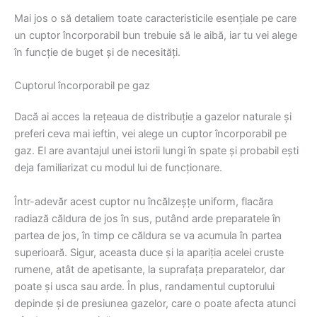
Mai jos o să detaliem toate caracteristicile esențiale pe care
un cuptor încorporabil bun trebuie să le aibă, iar tu vei alege
în funcție de buget și de necesități.
Cuptorul încorporabil pe gaz
Dacă ai acces la rețeaua de distribuție a gazelor naturale și
preferi ceva mai ieftin, vei alege un cuptor încorporabil pe
gaz. El are avantajul unei istorii lungi în spate și probabil ești
deja familiarizat cu modul lui de funcționare.
Într-adevăr acest cuptor nu încălzeșțe uniform, flacăra
radiază căldura de jos în sus, putând arde preparatele în
partea de jos, în timp ce căldura se va acumula în partea
superioară. Sigur, aceasta duce și la apariția acelei cruste
rumene, atât de apetisante, la suprafața preparatelor, dar
poate și usca sau arde. În plus, randamentul cuptorului
depinde și de presiunea gazelor, care o poate afecta atunci