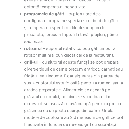
datorită temperaturii nepotrivite.
programele de gătit
– cuptorul are deja
configurate programe speciale, cu timpi de gătire
și temperaturi specifice diferitelor tipuri de
preparate, precum fripturi la tavă, prăjituri, pâine
sau pizza.
rotisorul
– suportul rotativ cu poți găti un pui la
rotisor mult mai bun decât cel de la restaurant.
grill-ul
– cu ajutorul aceste funcții se pot prepara
diverse tipuri de carne precum antricot, cârnați sau
frigărui, sau legume. Doar siguranța din partea de
sus a cuptorului este folosită pentru a rumeni sau a
gratina preparatele. Alimentele se așează pe
grătarul cuptorului, pe nivelele superioare, iar
dedesubt se așează o tavă cu apă pentru a prelua
grăsimea ce se poate scurge din carne. Unele
modele de cuptoare au 2 dimensiuni de grill, ce pot
fi activate în funcție de nevoie: grill cu suprafață