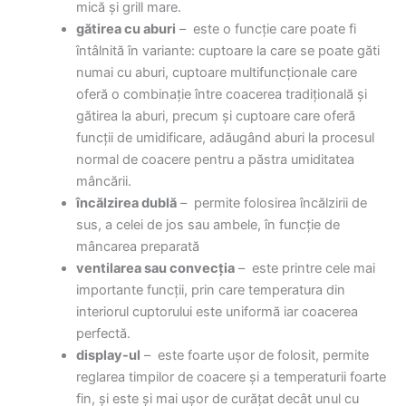
mică și grill mare.
gătirea cu aburi
– este o funcție care poate fi
întâlnită în variante: cuptoare la care se poate găti
numai cu aburi, cuptoare multifuncționale care
oferă o combinație între coacerea tradițională și
gătirea la aburi, precum și cuptoare care oferă
funcții de umidificare, adăugând aburi la procesul
normal de coacere pentru a păstra umiditatea
mâncării.
încălzirea dublă
– permite folosirea încălzirii de
sus, a celei de jos sau ambele, în funcție de
mâncarea preparată
ventilarea sau convecția
– este printre cele mai
importante funcții, prin care temperatura din
interiorul cuptorului este uniformă iar coacerea
perfectă.
display-ul
– este foarte ușor de folosit, permite
reglarea timpilor de coacere și a temperaturii foarte
fin, și este și mai ușor de curățat decât unul cu