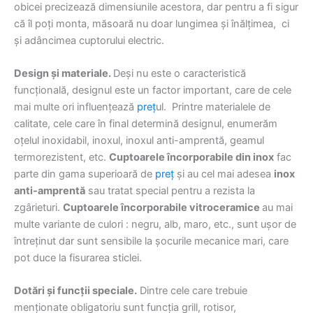
obicei precizează dimensiunile acestora, dar pentru a fi sigur
că îl poți monta, măsoară nu doar lungimea și înălțimea, ci
și adâncimea cuptorului electric.
Design și materiale.
Deși nu este o caracteristică
funcțională, designul este un factor important, care de cele
mai multe ori influențează
preț
ul. Printre materialele de
calitate, cele care în final determină designul, enumerăm
oțelul inoxidabil, inoxul, inoxul anti-amprentă, geamul
termorezistent, etc.
Cuptoarele încorporabile din inox
fac
parte din gama superioară de
preț
și au cel mai adesea
inox
anti-amprentă
sau tratat special pentru a rezista la
zgârieturi.
Cuptoarele încorporabile vitroceramice
au mai
multe variante de culori : negru, alb, maro, etc., sunt ușor de
întreținut dar sunt sensibile la șocurile mecanice mari, care
pot duce la fisurarea sticlei.
Dotări și funcții speciale.
Dintre cele care trebuie
menționate obligatoriu sunt funcția grill, rotisor,