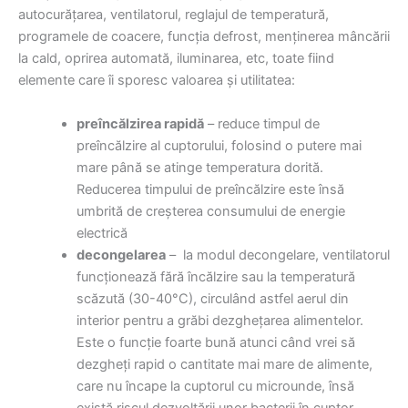
autocurățarea, ventilatorul, reglajul de temperatură,
programele de coacere, funcția defrost, menținerea mâncării
la cald, oprirea automată, iluminarea, etc, toate fiind
elemente care îi sporesc valoarea și utilitatea:
preîncălzirea rapidă
– reduce timpul de
preîncălzire al cuptorului, folosind o putere mai
mare până se atinge temperatura dorită.
Reducerea timpului de preîncălzire este însă
umbrită de creșterea consumului de energie
electrică
decongelarea
– la modul decongelare, ventilatorul
funcționează fără încălzire sau la temperatură
scăzută (30-40°C), circulând astfel aerul din
interior pentru a grăbi dezghețarea alimentelor.
Este o funcție foarte bună atunci când vrei să
dezgheți rapid o cantitate mai mare de alimente,
care nu încape la cuptorul cu microunde, însă
există riscul dezvoltării unor bacterii în cuptor,