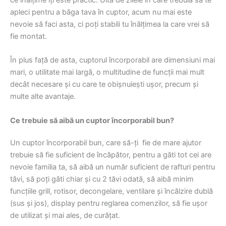
ce înălțime îți este practic. Uită de zilele în care trebuia să te
apleci pentru a băga tava în cuptor, acum nu mai este
nevoie să faci asta, ci poți stabili tu înălțimea la care vrei să
fie montat.
În plus față de asta, cuptorul încorporabil are dimensiuni mai
mari, o utilitate mai largă, o multitudine de funcții mai mult
decât necesare și cu care te obișnuiești ușor, precum și
multe alte avantaje.
Ce trebuie să aibă un cuptor încorporabil bun?
Un cuptor încorporabil bun, care să-ți fie de mare ajutor
trebuie să fie suficient de încăpător, pentru a găti tot cei are
nevoie familia ta, să aibă un număr suficient de rafturi pentru
tăvi, să poți găti chiar și cu 2 tăvi odată, să aibă minim
funcțiile grill, rotisor, decongelare, ventilare și încălzire dublă
(sus și jos), display pentru reglarea comenzilor, să fie ușor
de utilizat și mai ales, de curățat.