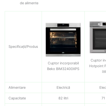
de alimente
Specificații/Produs
Cuptor in
Cuptor incorporabil
Hotpoint 
Beko BIM32400XPS
IX
Alimentare
Electrică
Elec
Capacitate
82 litri
71 l