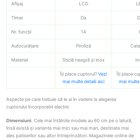
Afișaj
LCD
L
Timer
Da
D
Nr. funcții
14
Autocurățare
Piroliză
Catal
Material
Sticlă neagră și inox
In
Îți place cuptorul?
Vezi
Îți place cu
mai multe detalii aici
mai multe d
Aspecte pe care trebuie să le ai în vedere la alegerea
cuptorului încorporabil electric
Dimensiuni.
Cele mai întâlnite modele au 60 cm pe o latură,
însă există și variante mai mici sau mai mari, destinate mai
ales patiserilor sau altor întreprinzători. Magazinele online de