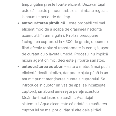
timpul gătirii și este foarte eficient. Dezavantajul
este că aceste panouri trebuie schimbate regulat,
la anumite perioade de timp.
autocurățarea pirolitică
– este probabil cel mai
eficient mod de a scăpa de grăsimea nedorită
acumulată în urma gătirii. Piroliza presupune
încingerea cuptorului la ~500 de grade, depunerile
fiind efectiv topite și transformate în cenușă, ușor
de curățat cu o lavetă umedă. Procesul nu implică
niciun agent chimic, deci este și foarte sănătos.
autocurățarea cu aburi
– este o metodă mai puțin
eficientă decât piroliza, dar poate ajuta până la un
anumit punct menținerea curată a cuptorului. Se
introduce în cuptor un vas de apă, se încălzește
cuptorul, iar aburul umezește pereții acestuia
făcându-l mai lesne de curățat. Avantajul
sistemului Aqua clean este că odată cu curățarea
cuptorului se mai pot curăța și alte oale și tăvi.