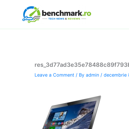
Skip
to
content
res_3d77ad3e35e78488c89f793b
Leave a Comment
/ By
admin
/
decembrie 