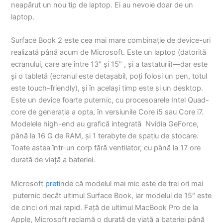
neapărut un nou tip de laptop. Ei au nevoie doar de un
laptop.
Surface Book 2 este cea mai mare combinație de device-uri
realizată până acum de Microsoft. Este un laptop (datorită
ecranului, care are între 13″ și 15″ , și a tastaturii)—dar este
și o tabletă (ecranul este detașabil, poți folosi un pen, totul
este touch-friendly), și în același timp este și un desktop.
Este un device foarte puternic, cu procesoarele Intel Quad-
core de generația a opta, în versiunile Core i5 sau Core i7.
Modelele high-end au grafică integrată Nvidia GeForce,
până la 16 G de RAM, și 1 terabyte de spațiu de stocare.
Toate astea într-un corp fără ventilator, cu până la 17 ore
durată de viață a bateriei.
Microsoft
pret
inde că modelul mai mic este de trei ori mai
puternic decât ultimul Surface Book, iar modelul de 15″ este
de cinci ori mai rapid. Față de ultimul MacBook Pro de la
Apple, Microsoft reclamă o durată de viață a bateriei până