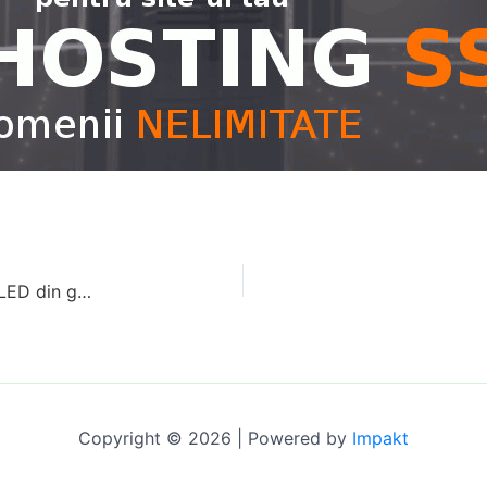
AGON by AOC lansează primele monitoare QD-OLED din gama AOC GAMING: performanță de ultimă generație la
Copyright © 2026 | Powered by
Impakt