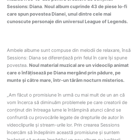
Sessions: Diana
.
Noul album cuprinde 43 de piese lo-fi
care spun povestea Dianei, unul dintre cele mai
cunoscute personaje din universul League of Legends.
Ambele albume sunt compuse din melodii de relaxare, însă
Sessions: Diana se diferențiază prin felul în care își spune
povestea.
Noul material muzical are un videoclip animat
care o înfățisează pe Diana mergând prin pădure, pe
munte și către mare, într-un tărâm nocturn misterios.
„Am făcut o promisiune în urmă cu mai mult de un an că
vom încerca să diminuăm problemele pe care creatorii de
conținut din întreaga lume le întâmpină atunci când se
confruntă cu provocările legate de drepturile de autor în
videoclipurile și stream-urile lor. Prin crearea Sessions
încercăm să îndeplinim această promisiune și suntem