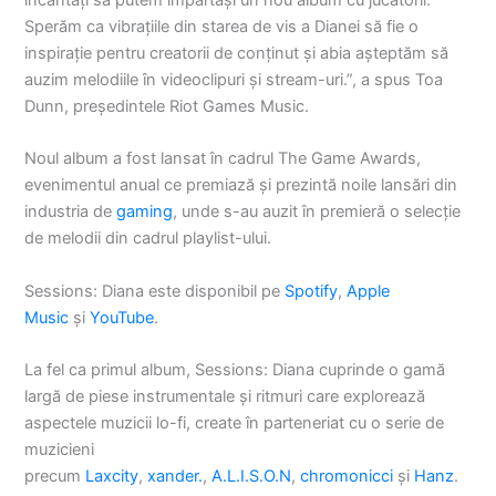
încântați să putem împărtăși un nou album cu jucătorii.
Sperăm ca vibrațiile din starea de vis a Dianei să fie o
inspirație pentru creatorii de conținut și abia așteptăm să
auzim melodiile în videoclipuri și stream-uri.”, a spus Toa
Dunn, președintele Riot Games Music.
Noul album a fost lansat în cadrul The Game Awards,
evenimentul anual ce premiază și prezintă noile lansări din
industria de
gaming
, unde s-au auzit în premieră o selecție
de melodii din cadrul playlist-ului.
Sessions: Diana este disponibil pe
Spotify
,
Apple
Music
și
YouTube
.
La fel ca primul album, Sessions: Diana cuprinde o gamă
largă de piese instrumentale și ritmuri care explorează
aspectele muzicii lo-fi, create în parteneriat cu o serie de
muzicieni
precum
Laxcity
,
xander.
,
A.L.I.S.O.N
,
chromonicci
și
Hanz
.