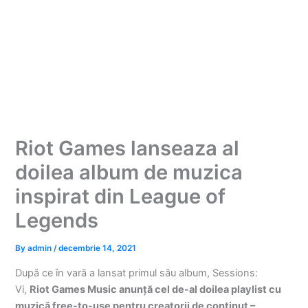
Riot Games lanseaza al
doilea album de muzica
inspirat din League of
Legends
By
admin
/
decembrie 14, 2021
După ce în vară a lansat primul său album, Sessions:
Vi,
Riot Games Music anunță cel de-al doilea playlist cu
muzică free-to-use pentru creatorii de conținut –