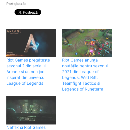
Partajează:
Riot Games pregătește
Riot Games anunță
sezonul 2 din serialul
noutățile pentru sezonul
Arcane și un nou joc
2021 din League of
inspirat din universul
Legends, Wild Rift,
League of Legends
Teamfight Tactics și
Legends of Runeterra
Netflix și Riot Games