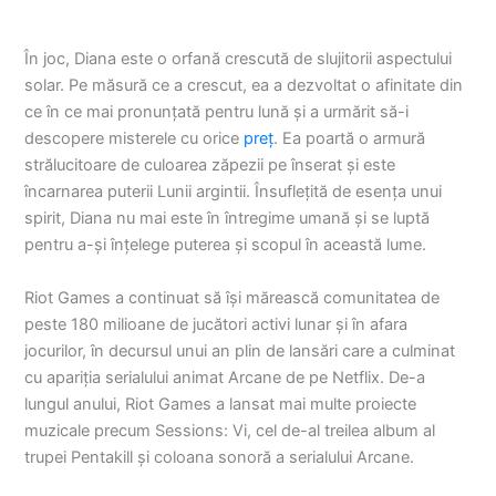
În joc, Diana este o orfană crescută de slujitorii aspectului
solar. Pe măsură ce a crescut, ea a dezvoltat o afinitate din
ce în ce mai pronunțată pentru lună și a urmărit să-i
descopere misterele cu orice
preț
. Ea poartă o armură
strălucitoare de culoarea zăpezii pe înserat și este
încarnarea puterii Lunii argintii. Însuflețită de esența unui
spirit, Diana nu mai este în întregime umană și se luptă
pentru a-și înțelege puterea și scopul în această lume.
Riot Games a continuat să își mărească comunitatea de
peste 180 milioane de jucători activi lunar și în afara
jocurilor, în decursul unui an plin de lansări care a culminat
cu apariția serialului animat Arcane de pe Netflix. De-a
lungul anului, Riot Games a lansat mai multe proiecte
muzicale precum Sessions: Vi, cel de-al treilea album al
trupei Pentakill și coloana sonoră a serialului Arcane.