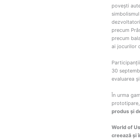
povești aute
simbolismul 
dezvoltatori
precum Prâs
precum balau
ai jocurilor
Participanți
30 septembr
evaluarea ș
În urma game
prototipare, 
produs și d
World of Us 
creează și î