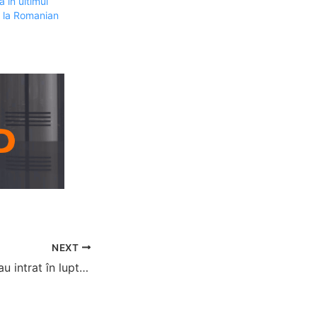
 în ultimul
e la Romanian
NEXT
200 de video-uri au intrat în luptă pentru premiile Gaming Video Awards