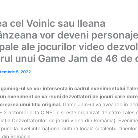
a cel Voinic sau Ileana
nzeana vor deveni personaj
pale ale jocurilor video dezvo
drul unui Game Jam de 46 de 
tembrie 5, 2022
i gaming-ul se vor intersecta în cadrul evenimentului Tale
n eveniment ce va reuni dezvoltatori de jocuri care dore
crearea unui titlu original.
Game Jam-ul va avea loc în per
 2 octombrie, la CINETic și este organizat de către Tales o
ația Dezvoltatorilor de jocuri video din România). Evenime
pune la nivel internațional cultura locală si talentul tinerilor
i din România.