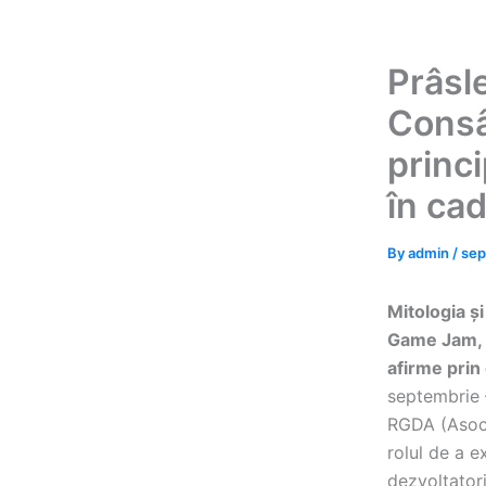
Prâsle
Consâ
princi
în ca
By
admin
/
sep
Mitologia ș
Game Jam, u
afirme prin 
septembrie –
RGDA (Asoci
rolul de a ex
dezvoltator