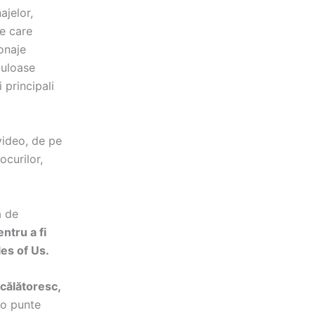
ajelor,
de care
sonaje
buloase
 principali
video, de pe
ocurilor,
ă de
ntru a fi
les of Us.
 călătoresc,
 o punte