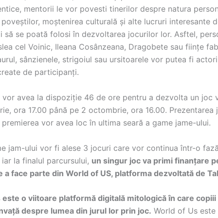
ntice, mentorii le vor povesti tinerilor despre natura person
poveștilor, moștenirea culturală și alte lucruri interesante 
i să se poată folosi în dezvoltarea jocurilor lor. Asftel, per
lea cel Voinic, Ileana Cosânzeana, Dragobete sau ființe fa
rul, sânzienele, strigoiul sau ursitoarele vor putea fi actorii
 create de participanți.
i vor avea la dispoziție 46 de ore pentru a dezvolta un joc 
ie, ora 17.00 până pe 2 octombrie, ora 16.00. Prezentarea j
i premierea vor avea loc în ultima seară a game jame-ului.
 jam-ului vor fi alese 3 jocuri care vor continua într-o faz
iar la finalul parcursului,
un singur joc va primi finanțare pe
e a face parte din World of US, platforma dezvoltată de Ta
este o viitoare platformă digitală mitologică în care copiii
nvață despre lumea din jurul lor prin joc.
World of Us este