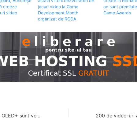
ișoara, București
astazi viitorii dezvoltatori de
create în România
să creeze
jocuri video la Game
an sunt premiat
curi video
Development Month
Game Awards
organizat de RGDA
Două noi modele OLED+ sunt vedetele gamei de televizoare Philips Ambilight din 2022