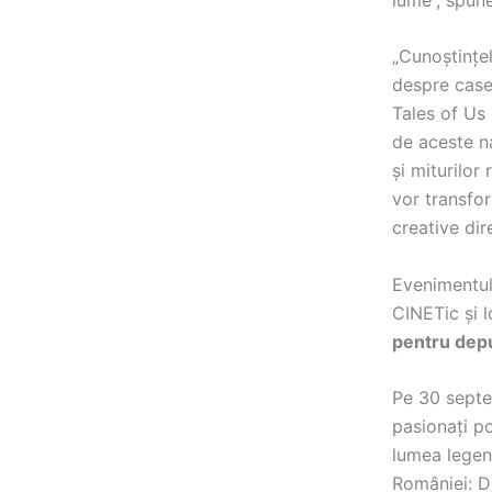
„Cunoștințel
despre casel
Tales of Us 
de aceste na
și miturilo
vor transfo
creative dir
Evenimentul 
CINETic și l
pentru depu
Pe 30 septem
pasionați po
lumea legen
României: Du