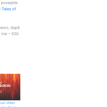
 poveștile
e
Tales of
e euro, după
 trei – 500
curi video