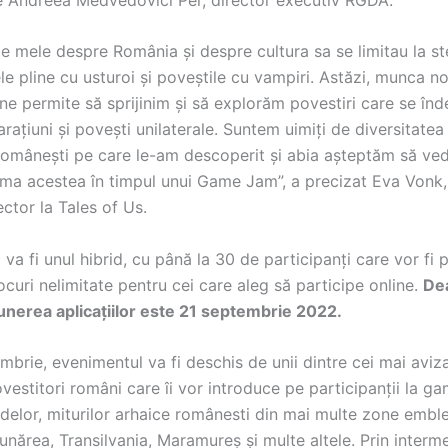
e mele despre România și despre cultura sa se limitau la st
e pline cu usturoi și poveștile cu vampiri. Astăzi, munca n
ne permite să sprijinim și să explorăm povestiri care se în
rațiuni și povești unilaterale. Suntem uimiți de diversitatea
r românești pe care le-am descoperit și abia așteptăm să ve
rma acestea în timpul unui Game Jam”, a precizat Eva Vonk,
ector la Tales of Us.
va fi unul hibrid, cu până la 30 de participanți care vor fi p
ocuri nelimitate pentru cei care aleg să participe online.
Dea
nerea aplicațiilor este 21 septembrie 2022.
brie, evenimentul va fi deschis de unii dintre cei mai aviza
vestitori români care îi vor introduce pe participanții la g
delor, miturilor arhaice românesti din mai multe zone embl
nărea, Transilvania, Maramureș și multe altele. Prin interme