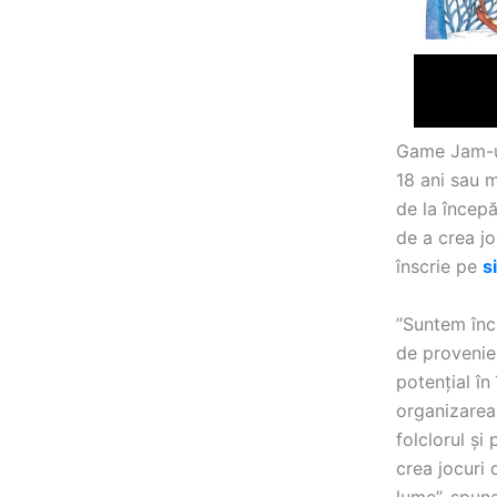
Game Jam-ul 
18 ani sau m
de la începă
de a crea jo
înscrie pe
s
”Suntem încâ
de provenie
potențial î
organizarea
folclorul și
crea jocuri 
lume”, spun