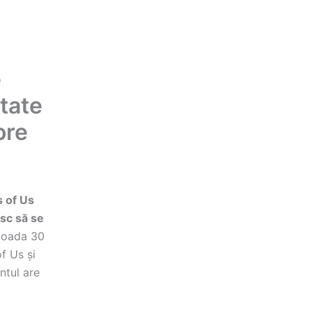
e
ltate
ore
s of Us
sc să se
ioada 30
f Us și
ntul are