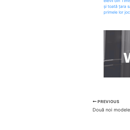
elevii din Tim
și toată țara 
primele lor jo
PREVIOUS