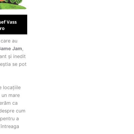
 care au
ame Jam
,
nt și inedit
ceștia se pot
 locațiile
m un mare
perăm ca
 despre cum
 pentru a
 întreaga