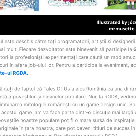
este deschis către toți programatorii, artiștii și designerii
ai mult. Fiecare dezvoltator este binevenit să participe la
G
tori la profesioniști experimentați care caută un mod amuza
curi în afara job-ului lor. Pentru a participa la eveniment, a
ite-ul RGDA.
ntați de faptul că Tales Of Us a ales România ca una dintre
nță a poveștilor și basmelor populare. Noi, la RGDA, vede
n îmbinarea mitologiei românești cu un game design unic. S
 acestui game jam va face parte dintr-o discuție mai largă
 poveștile noastre populare pot fi o mare sursă de inspirație
originale în țara noastră, care pot deveni titluri de succes în
e Andreea Medvedovici Per, director executiv RGDA.