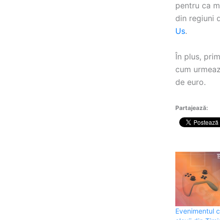
pentru ca mi
din regiuni
Us
.
În plus, pri
cum urmează:
de euro.
Partajează:
Evenimentul 