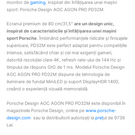
monitor de
gaming
, inspirat din înfățișarea unei mașini
sport: Porsche Design AOC AGON PRO PD32M.
Ecranul premium de 80 cm/31,5″
are un design unic,
inspirat de caracteristicile și înfățișarea unei mașini
sport Porsche
. Îmbinând performanțele ridicate și finisajele
superioare, PD32M este perfect adaptat pentru competițiile
intense, satisfăcând chiar și cei mai exigenți gameri,
datorită rezoluției clare 4K, refresh rate-ului de 144 Hz și
timpului de răspuns GtG de 1 ms. Modelul Porsche Design
AOC AGON PRO PD32M dispune de tehnologia de
iluminare de fundal MiniLED și suport DisplayHDR 1400,
creând o experiență vizuală memorabilă.
Porsche Design AOC AGON PRO PD32M este disponibil în
magazinele Porsche Design, online pe
www.porsche-
design.com
sau la distribuitorii autorizați la
preț
ul de 9739
Lei.