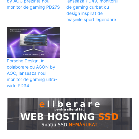
by AOC prezintă noul
lansează PD49, monitorul
monitor de gaming PD27S
de gaming curbat cu
design inspirat de
mașinile sport legendare
Porsche Design, în
colaborare cu AGON by
AOC, lansează noul
monitor de gaming ultra-
wide PD34