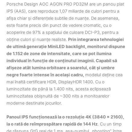
Porsche Design AOC AGON PRO PD32M are un panou plat
IPS (AAS), care reproduce 1,07 miliarde de culori pentru a
afișa chiar și diferențele subtile de nuanțe. De asemenea,
este foarte precis din punct de vedere cromatic, cu o
acoperire de 97% a spațiului de culoare DCI-P3, pentru a
obține culori și nuanțe realiste.
Prin integrarea tehnologiei
de ultimă generație MiniLED backlight, monitorul dispune
de 1.152 de zone de intensitate, care se pot ilumina
individual în funcție de conținutul imaginii. Capabil să
afișeze atât lumina orbitoare a soarelui, cât și umbre
negre foarte intense în același cadru,
modelul deține cea
mai înaltă certificare HDR, DisplayHDR 1400. Cu o
luminozitate de până la 1.400 nits, acesta eclipsează
luminozitatea obișnuită de ~300 nits a monitoarelor
moderne destinate jocurilor.
Panoul IPS funcționează la o rezoluție 4K (3840 x 2160),
la o rată de reîmprospătare rapidă de 144 Hz
. Cu un timp
de răspuns GtG real de 1 ms, așa-numitul „ghosting” între