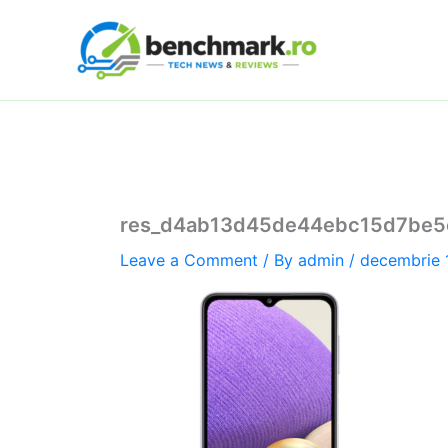
Skip
to
content
res_d4ab13d45de44ebc15d7be5
Leave a Comment
/ By
admin
/
decembrie 