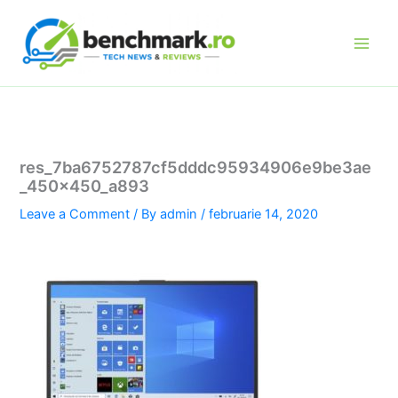
Skip
to
content
res_7ba6752787cf5dddc95934906e9be3ae
_450x450_a893
Leave a Comment
/ By
admin
/
februarie 14, 2020