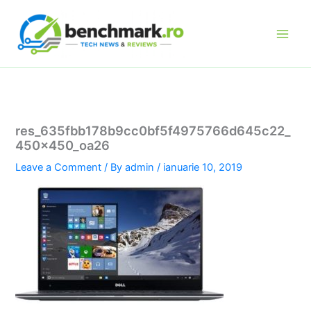
Skip
to
content
res_635fbb178b9cc0bf5f4975766d645c22_
450x450_oa26
Leave a Comment
/ By
admin
/
ianuarie 10, 2019