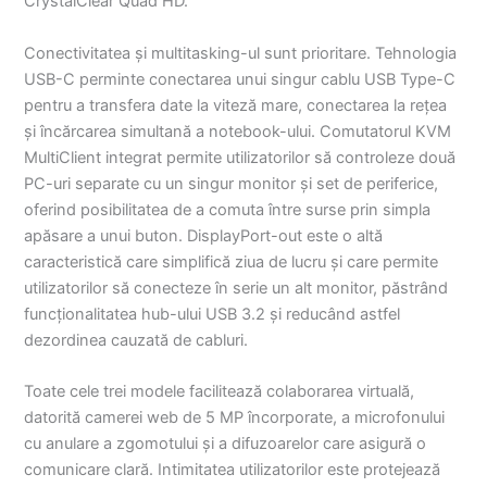
CrystalClear Quad HD.
Conectivitatea și multitasking-ul sunt prioritare. Tehnologia
USB-C perminte conectarea unui singur cablu USB Type-C
pentru a transfera date la viteză mare, conectarea la rețea
și încărcarea simultană a notebook-ului. Comutatorul KVM
MultiClient integrat permite utilizatorilor să controleze două
PC-uri separate cu un singur monitor și set de periferice,
oferind posibilitatea de a comuta între surse prin simpla
apăsare a unui buton. DisplayPort-out este o altă
caracteristică care simplifică ziua de lucru și care permite
utilizatorilor să conecteze în serie un alt monitor, păstrând
funcționalitatea hub-ului USB 3.2 și reducând astfel
dezordinea cauzată de cabluri.
Toate cele trei modele facilitează colaborarea virtuală,
datorită camerei web de 5 MP încorporate, a microfonului
cu anulare a zgomotului și a difuzoarelor care asigură o
comunicare clară. Intimitatea utilizatorilor este protejează