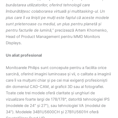
bunăstarea utilizatorilor, oferind tehnologii care
îmbunătățesc colaborarea virtuală și multitasking-ul. Un
plus care îi va liniști pe mulți este faptul că aceste modele
sunt prietenoase cu mediul, un plus pentru planetă și
pentru facturile de lumină,”
precizează
Artem Khomenko,
Head of Product Management pentru MMD Monitors
Displays.
Un aliat profesional
Monitoarele Philips sunt concepute pentru a facilita orice
sarcină, oferind imagini luminoase și vii, o calitate a imaginii
care îi va mulțumi chiar și pe cei mai exigenți profesioniști
din domeniul CAD-CAM, al graficii 3D sau al fotografiei.
Toate cele trei modele oferă claritate și unghiuri de
vizualizare foarte largi de 178/178°, datorită tehnologiei IPS
(modelele de 24″ și 27″), sau tehnologiei VA (modelul de
34″). Modelele 34B1U5600CH și 27B1U5601H oferă