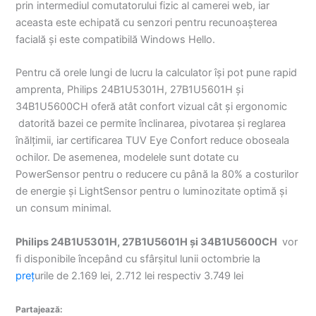
prin intermediul comutatorului fizic al camerei web, iar
aceasta este echipată cu senzori pentru recunoașterea
facială și este compatibilă Windows Hello.
Pentru că orele lungi de lucru la calculator își pot pune rapid
amprenta, Philips 24B1U5301H, 27B1U5601H și
34B1U5600CH oferă atât confort vizual cât și ergonomic
datorită bazei ce permite înclinarea, pivotarea și reglarea
înălțimii, iar certificarea TUV Eye Confort reduce oboseala
ochilor. De asemenea, modelele sunt dotate cu
PowerSensor pentru o reducere cu până la 80% a costurilor
de energie și LightSensor pentru o luminozitate optimă și
un consum minimal.
Philips 24B1U5301H, 27B1U5601H și 34B1U5600CH
vor
fi disponibile începând cu sfârșitul lunii octombrie la
preț
urile de 2.169 lei, 2.712 lei respectiv 3.749 lei
Partajează: