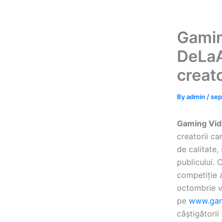
Gamin
DeLaA
creato
By
admin
/
sep
Gaming Vi
creatorii c
de calitate,
publicului. 
competiție 
octombrie va
pe
www.gam
câștigătorii