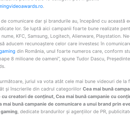
ingvideoawards.ro
.
e de comunicare dar și brandurile au, începând cu această edi
dicate lor. Se luptă aici campanii foarte bune realizate pent
 nume, KFC, Samsung, Logitech, Alienware, Playstation. Ne
 să aducem recunoaștere celor care investesc în comunicar
gaming
din România, unul foarte numeros care, conform stud
ape 8 milioane de oameni”, spune Tudor Dascu, Președint
ds.
următoare, juriul va vota atât cele mai bune videouri de la 
ât și înscrierile din cadrul categoriilor
Cea mai bună campa
cu creatori de conținut, Cea mai bună campanie cu conți
a mai bună campanie de comunicare a unui brand prin e
e gaming
, dedicate brandurilor și agențiilor de PR, publicita