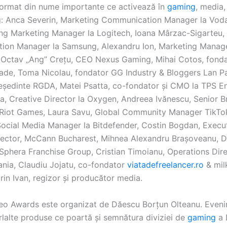
 format din nume importante ce activează în
gaming
, media
g: Anca Severin, Marketing Communication Manager la Vodaf
ng Marketing Manager la Logitech, Ioana Mârzac-Sigarteu,
on Manager la Samsung, Alexandru Ion, Marketing Manage
Octav „Ang” Crețu, CEO Nexus Gaming, Mihai Cotos, fonda
sade, Toma Nicolau, fondator GG Industry & Bloggers Lan Pa
reședinte RGDA, Matei Psatta, co-fondator și CMO la TPS E
, Creative Director la Oxygen, Andreea Ivănescu, Senior B
Riot Games, Laura Savu, Global Community Manager TikTok
ocial Media Manager la Bitdefender, Costin Bogdan, Execu
rector, McCann Bucharest, Mihnea Alexandru Brașoveanu, Di
Sphera Franchise Group, Cristian Timoianu, Operations Dire
ania, Claudiu Jojatu, co-fondator
viatadefreelancer.ro
& mil
orin Ivan, regizor și producător media.
o Awards este organizat de Dăescu Borțun Olteanu. Eveni
rlalte produse ce poartă și semnătura diviziei de
gaming
a 