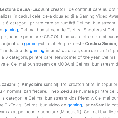
Lectură DeLaA-LaZ
sunt creatorii de conținut care au obți
alizări în cadrul celei de-a doua ediții a Gaming Video Awa
 la 6 categorii, printre care se numără Cel mai bun stream l
de
gaming
, Cel mai bun stream de Tactical Shooters și Cel 
pe jocurile populare (CS:GO), fiind unii dintre cei mai cuno
 conținut din
gaming
-ul local. Surpriza este
Cristina Simion
în industria de
gaming
în urmă cu un an, care se numără prin
l a 6 categorii, printre care: Newcomer of the year, Cel ma
oyale, Cel mai bun stream de MOBA și Cel mai bun stream d
.
, zaSami
și
Amyclaire
sunt alți trei creatori aflați în topul p
u 4 nominalizări fiecare.
Theo Zeciu
se numără printre cei 
 la categoriile Cel mai bun stream kids friendly, Cel mai bu
e TikTok și Cel mai bun video de
gaming
, iar
zaSami
la cat
eam axat pe jocurile populare (Minecraft), Cel mai bun live