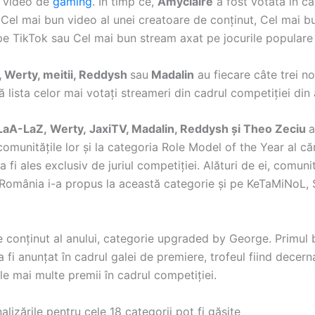
n video de
gaming
. În timp ce,
Amyclaire
a fost votată în ca
r Cel mai bun video al unei creatoare de conținut, Cel mai b
e TikTok sau Cel mai bun stream axat pe jocurile populare 
, Werty, meitii, Reddysh
sau
Madalin
au fiecare câte trei no
lista celor mai votați streameri din cadrul competiției din 
LaA-LaZ,
Werty,
JaxiTV, Madalin, Reddysh și Theo Zeciu
a
omunitățile lor și la categoria Role Model of the Year al că
a fi ales exclusiv de juriul competiției. Alături de ei, comun
România i-a propus la această categorie și pe KeTaMiNoL, 
e conținut al anului, categorie upgraded by George. Primul
va fi anunțat în cadrul galei de premiere, trofeul fiind decern
le mai multe premii în cadrul competiției.
lizările pentru cele 18 categorii pot fi găsite