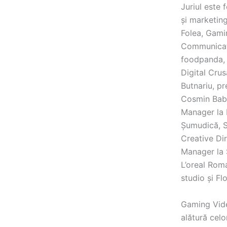
Juriul este
și marketin
Folea, Gami
Communicati
foodpanda, 
Digital Cru
Butnariu, p
Cosmin Baba
Manager la 
Șumudică, S
Creative Di
Manager la 
L’oreal Rom
studio și Fl
Gaming Vide
alătură celo