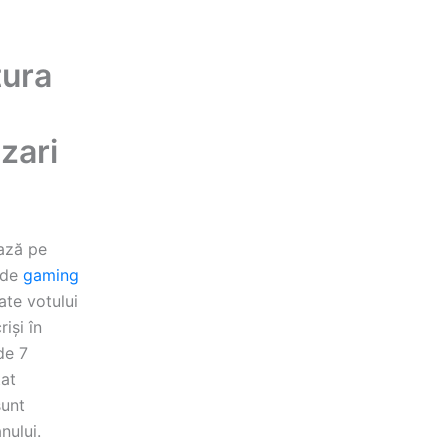
tura
zari
ază pe
t de
gaming
ate votului
iși în
de 7
țat
sunt
 anului.