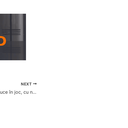
NEXT
VALORANT introduce în joc, cu noul update, skin-uri noi, meme-uri și o nouă harta