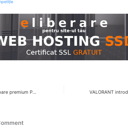
mpetiție
Gama de televizoare premium Philips TV se mărește cu două noi serii OLED+
 Comment