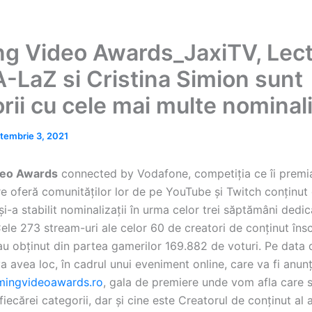
g Video Awards_JaxiTV, Lec
-LaZ si Cristina Simion sunt
rii cu cele mai multe nominali
tembrie 3, 2021
deo Awards
connected by Vodafone, competiția ce îi premi
are oferă comunităților lor de pe YouTube și Twitch conținu
 și-a stabilit nominalizații în urma celor trei săptămâni dedic
Cele 273 stream-uri ale celor 60 de creatori de conținut înscr
au obținut din partea gamerilor 169.882 de voturi. Pe data 
 avea loc, în cadrul unui eveniment online, care va fi anun
ingvideoawards.ro
, gala de premiere unde vom afla care 
 fiecărei categorii, dar și cine este Creatorul de conținut al