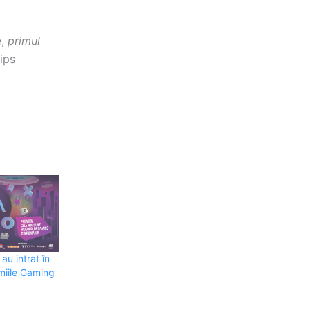
e,
primul
ips
au intrat în
miile Gaming