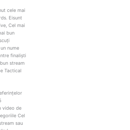
nut cele mai
rds. Eisunt
ive, Cel mai
mai bun
scuți
, un nume
tre finaliști
i bun stream
e Tactical
referințelor
5
n video de
egoriile Cel
 stream sau