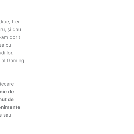
ție, trei
ru, și dau
-am dorit
ea cu
iilor,
e al Gaming
fiecare
nie de
nut de
venimente
te sau