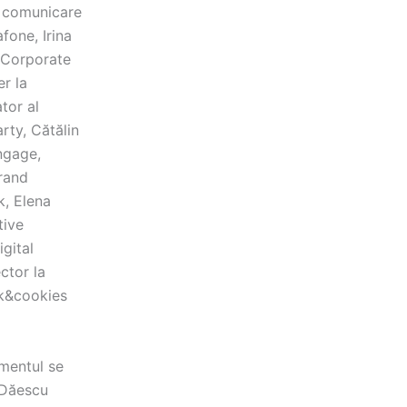
, comunicare
one, Irina
 Corporate
r la
tor al
rty, Cătălin
ngage,
rand
, Elena
tive
gital
ctor la
k&cookies
mentul se
Dăescu