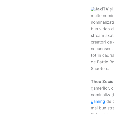
JaxiTV
și
multe nomin
nominalizați
bun video 
stream axat 
creatori de
necunoscut 
tot în cadru
de Battle R
Shooters
Theo Zeciu
gamerilor, c
nominalizați
gaming
de p
mai bun str