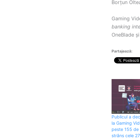
Borțun Olte
Gaming Vid
banking inte
OneBlade ș
Partajează:
Publicul a dec
la Gaming Vi
peste 155 de 
strâns cele 2