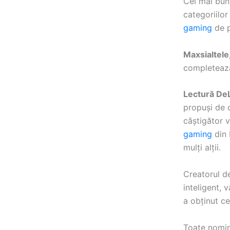
Cel mai bu
categoriilo
gaming
de p
Maxsialtele
completează 
Lectură De
propuși de c
câștigător v
gaming
din 
mulți alții.
Creatorul d
inteligent, 
a obținut ce
Toate nomina