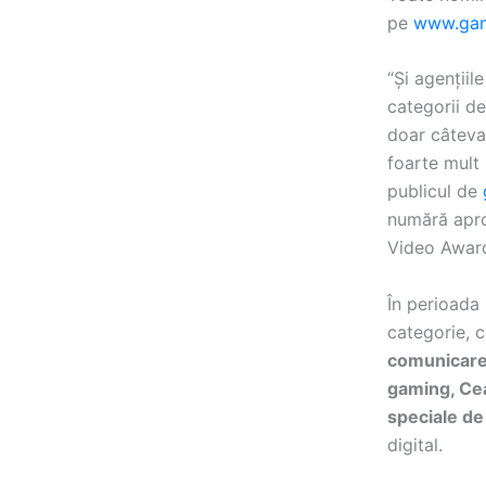
pe
www.gam
“Și agențiil
categorii de
doar câteva
foarte mult
publicul de
numără apro
Video Awar
În perioada 
categorie, c
comunicare 
gaming, Ce
speciale d
digital.