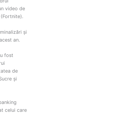
drul
un video de
(Fortnite).
minalizări și
acest an.
u fost
rui
itatea de
Sucre și
 banking
at celui care