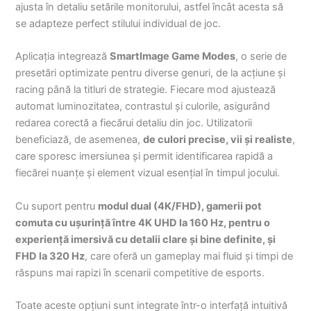
ajusta în detaliu setările monitorului, astfel încât acesta să
se adapteze perfect stilului individual de joc.
Aplicația integrează
SmartImage Game Modes
, o serie de
presetări optimizate pentru diverse genuri, de la acțiune și
racing până la titluri de strategie. Fiecare mod ajustează
automat luminozitatea, contrastul și culorile, asigurând
redarea corectă a fiecărui detaliu din joc. Utilizatorii
beneficiază, de asemenea,
de culori precise, vii și realiste
,
care sporesc imersiunea și permit identificarea rapidă a
fiecărei nuanțe și element vizual esențial în timpul jocului.
Cu suport pentru
modul dual (4K/FHD), gamerii pot
comuta cu ușurință între 4K UHD la 160 Hz, pentru o
experiență imersivă cu detalii clare și bine definite, și
FHD la 320 Hz
, care oferă un gameplay mai fluid și timpi de
răspuns mai rapizi în scenarii competitive de esports.
Toate aceste opțiuni sunt integrate într-o interfață intuitivă