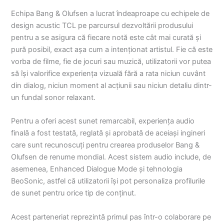
Echipa Bang & Olufsen a lucrat îndeaproape cu echipele de
design acustic TCL pe parcursul dezvoltării produsului
pentru a se asigura că fiecare notă este cât mai curată și
pură posibil, exact așa cum a intenționat artistul. Fie că este
vorba de filme, fie de jocuri sau muzică, utilizatorii vor putea
să își valorifice experiența vizuală fără a rata niciun cuvânt
din dialog, niciun moment al acțiunii sau niciun detaliu dintr-
un fundal sonor relaxant.
Pentru a oferi acest sunet remarcabil, experiența audio
finală a fost testată, reglată și aprobată de aceiași ingineri
care sunt recunoscuți pentru crearea produselor Bang &
Olufsen de renume mondial. Acest sistem audio include, de
asemenea, Enhanced Dialogue Mode și tehnologia
BeoSonic, astfel că utilizatorii își pot personaliza profilurile
de sunet pentru orice tip de conținut.
Acest parteneriat reprezintă primul pas într-o colaborare pe