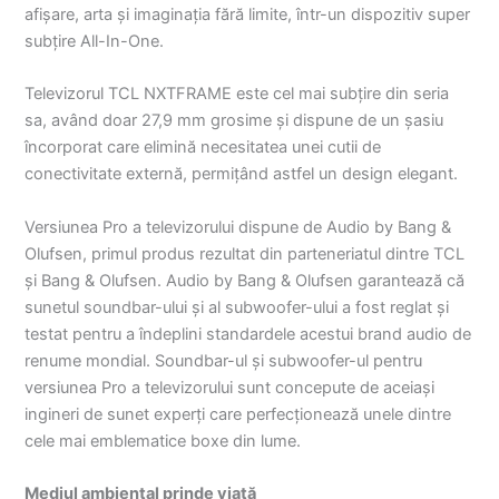
afișare, arta și imaginația fără limite, într-un dispozitiv super
subțire All-In-One.
Televizorul TCL NXTFRAME este cel mai subțire din seria
sa, având doar 27,9 mm grosime și dispune de un șasiu
încorporat care elimină necesitatea unei cutii de
conectivitate externă, permițând astfel un design elegant.
Versiunea Pro a televizorului dispune de Audio by Bang &
Olufsen, primul produs rezultat din parteneriatul dintre TCL
și Bang & Olufsen. Audio by Bang & Olufsen garantează că
sunetul soundbar-ului și al subwoofer-ului a fost reglat și
testat pentru a îndeplini standardele acestui brand audio de
renume mondial. Soundbar-ul și subwoofer-ul pentru
versiunea Pro a televizorului sunt concepute de aceiași
ingineri de sunet experți care perfecționează unele dintre
cele mai emblematice boxe din lume.
Mediul ambiental prinde viață