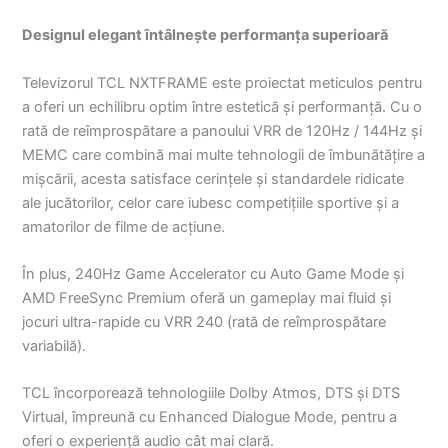
Designul elegant întâlnește performanța superioară
Televizorul TCL NXTFRAME este proiectat meticulos pentru
a oferi un echilibru optim între estetică și performanță. Cu o
rată de reîmprospătare a panoului VRR de 120Hz / 144Hz și
MEMC care combină mai multe tehnologii de îmbunătățire a
mișcării, acesta satisface cerințele și standardele ridicate
ale jucătorilor, celor care iubesc competițiile sportive și a
amatorilor de filme de acțiune.
În plus, 240Hz Game Accelerator cu Auto Game Mode și
AMD FreeSync Premium oferă un gameplay mai fluid și
jocuri ultra-rapide cu VRR 240 (rată de reîmprospătare
variabilă).
TCL încorporează tehnologiile Dolby Atmos, DTS și DTS
Virtual, împreună cu Enhanced Dialogue Mode, pentru a
oferi o experiență audio cât mai clară.