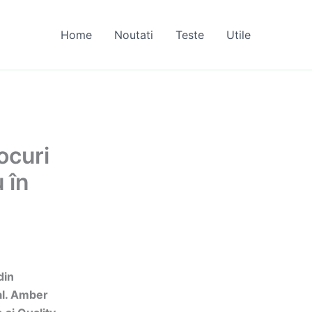
Home
Noutati
Teste
Utile
ocuri
 în
din
al. Amber