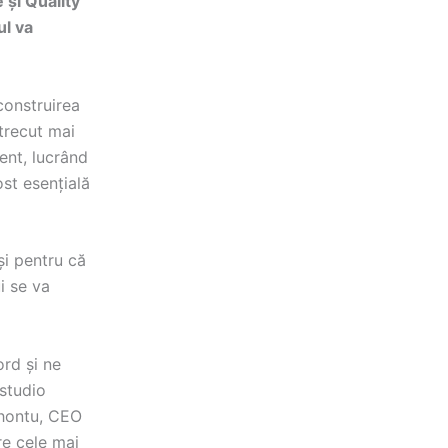
 și Quality
ul va
construirea
trecut mai
ment, lucrând
ost esențială
și pentru că
i se va
ord și ne
studio
ohontu, CEO
re cele mai