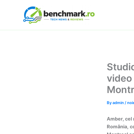
Skip
to
content
Studi
video
Montr
By
admin
/
noi
Amber, cel 
Rom
ânia, 