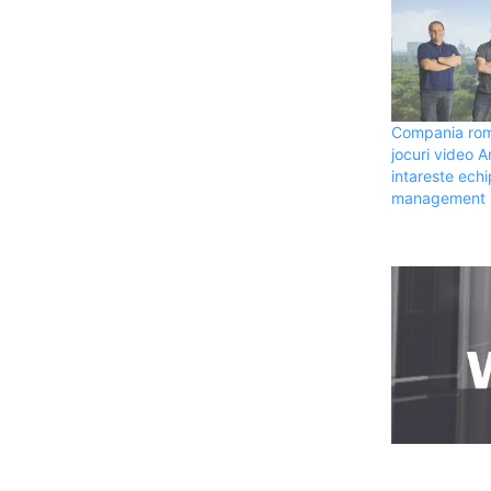
Compania ro
jocuri video A
intareste ech
management