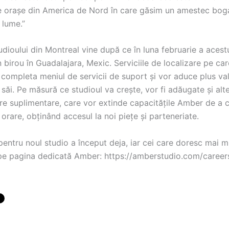
 orașe din America de Nord în care găsim un amestec boga
 lume.”
udioului din Montreal vine după ce în luna februarie a acest
 birou în Guadalajara, Mexic. Serviciile de localizare pe ca
 completa meniul de servicii de suport și vor aduce plus va
 săi. Pe măsură ce studioul va crește, vor fi adăugate și alte
re suplimentare, care vor extinde capacitățile Amber de a 
 orare, obținând accesul la noi piețe și parteneriate.
entru noul studio a început deja, iar cei care doresc mai mu
 pe pagina dedicată Amber: https://amberstudio.com/career