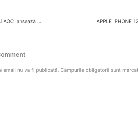
Porsche Design și AOC lansează noul Porsche Design AOC AGON PD27
 Comment
 email nu va fi publicată.
Câmpurile obligatorii sunt marca