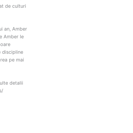
t de culturi
ui an, Amber
re Amber le
loare
 discipline
crea pe mai
lte detalii
s/