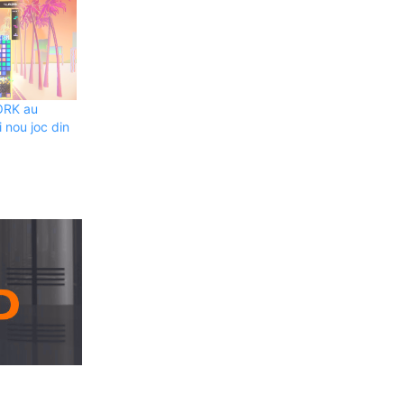
ORK au
 nou joc din