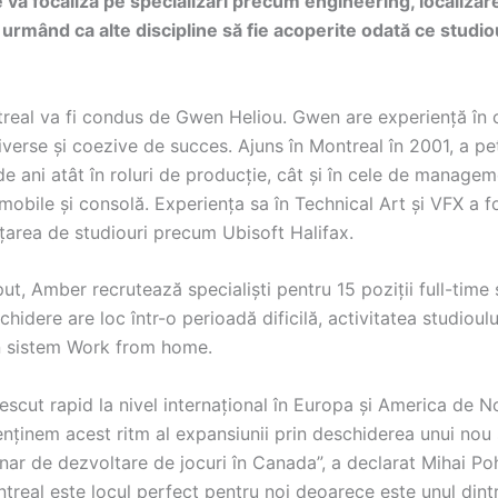
 va focaliza pe specializări precum engineering, localizare
urmând ca alte discipline să fie acoperite odată ce studio
eal va fi condus de Gwen Heliou. Gwen are experiență în 
verse și coezive de succes. Ajuns în Montreal în 2001, a pe
e ani atât în ​​roluri de producție, cât și în cele de manage
 mobile și consolă. Experiența sa în Technical Art și VFX a f
nțarea de studiouri precum Ubisoft Halifax.
ut, Amber recrutează specialiști pentru 15 poziții full-time 
hidere are loc într-o perioadă dificilă, activitatea studioulu
n sistem Work from home.
scut rapid la nivel internațional în Europa și America de N
nținem acest ritm al expansiunii prin deschiderea unui nou 
inar de dezvoltare de jocuri în Canada”, a declarat Mihai P
treal este locul perfect pentru noi deoarece este unul dint