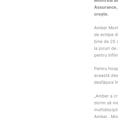
Montreal se
Assurance, 
crește.
Amber Montr
de echipe di
bine de 20 d
la jocuri de
pentru înfii
Pentru încep
această desc
desfășura î
„Amber a cre
dorim să me
multidiscipl
Amber. „Mon