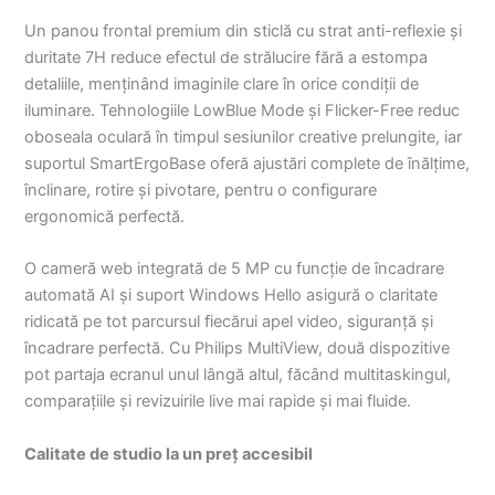
Un panou frontal premium din sticlă cu strat anti-reflexie și
duritate 7H reduce efectul de strălucire fără a estompa
detaliile, menținând imaginile clare în orice condiții de
iluminare. Tehnologiile LowBlue Mode și Flicker-Free reduc
oboseala oculară în timpul sesiunilor creative prelungite, iar
suportul SmartErgoBase oferă ajustări complete de înălțime,
înclinare, rotire și pivotare, pentru o configurare
ergonomică perfectă.
O cameră web integrată de 5 MP cu funcție de încadrare
automată AI și suport Windows Hello asigură o claritate
ridicată pe tot parcursul fiecărui apel video, siguranță și
încadrare perfectă. Cu Philips MultiView, două dispozitive
pot partaja ecranul unul lângă altul, făcând multitaskingul,
comparațiile și revizuirile live mai rapide și mai fluide.
Calitate de studio la un preț accesibil