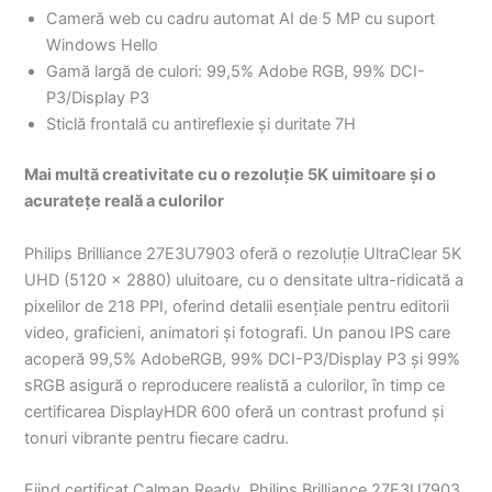
Cameră web cu cadru automat AI de 5 MP cu suport
Windows Hello
Gamă largă de culori: 99,5% Adobe RGB, 99% DCI-
P3/Display P3
Sticlă frontală cu antireflexie și duritate 7H
Mai multă creativitate cu o rezoluție 5K uimitoare și o
acuratețe reală a culorilor
Philips Brilliance 27E3U7903 oferă o rezoluție UltraClear 5K
UHD (5120 × 2880) uluitoare, cu o densitate ultra-ridicată a
pixelilor de 218 PPI, oferind detalii esențiale pentru editorii
video, graficieni, animatori și fotografi. Un panou IPS care
acoperă 99,5% AdobeRGB, 99% DCI-P3/Display P3 și 99%
sRGB asigură o reproducere realistă a culorilor, în timp ce
certificarea DisplayHDR 600 oferă un contrast profund și
tonuri vibrante pentru fiecare cadru.
Fiind certificat Calman Ready, Philips Brilliance 27E3U7903