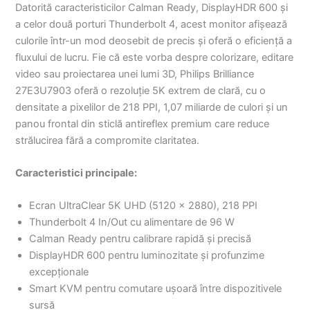
Datorită caracteristicilor Calman Ready, DisplayHDR 600 și
a celor două porturi Thunderbolt 4, acest monitor afișează
culorile într-un mod deosebit de precis și oferă o eficiență a
fluxului de lucru. Fie că este vorba despre colorizare, editare
video sau proiectarea unei lumi 3D, Philips Brilliance
27E3U7903 oferă o rezoluție 5K extrem de clară, cu o
densitate a pixelilor de 218 PPI, 1,07 miliarde de culori și un
panou frontal din sticlă antireflex premium care reduce
strălucirea fără a compromite claritatea.
Caracteristici principale:
Ecran UltraClear 5K UHD (5120 × 2880), 218 PPI
Thunderbolt 4 In/Out cu alimentare de 96 W
Calman Ready pentru calibrare rapidă și precisă
DisplayHDR 600 pentru luminozitate și profunzime
excepționale
Smart KVM pentru comutare ușoară între dispozitivele
sursă