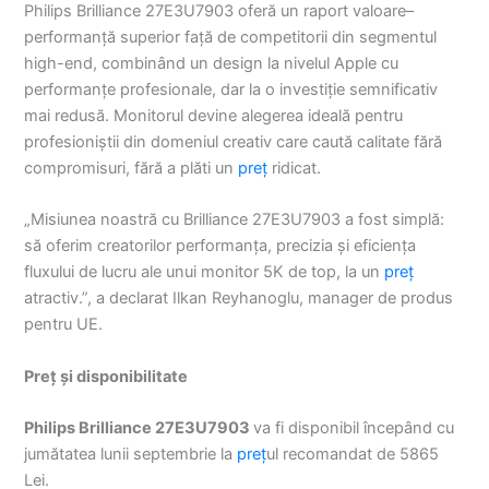
Philips Brilliance 27E3U7903 oferă un raport valoare–
performanță superior față de competitorii din segmentul
high-end, combinând un design la nivelul Apple cu
performanțe profesionale, dar la o investiție semnificativ
mai redusă. Monitorul devine alegerea ideală pentru
profesioniștii din domeniul creativ care caută calitate fără
compromisuri, fără a plăti un
preț
ridicat.
„Misiunea noastră cu Brilliance 27E3U7903 a fost simplă:
să oferim creatorilor performanța, precizia și eficiența
fluxului de lucru ale unui monitor 5K de top, la un
preț
atractiv.”, a declarat Ilkan Reyhanoglu, manager de produs
pentru UE.
Preț și disponibilitate
Philips Brilliance 27E3U7903
va fi disponibil începând cu
jumătatea lunii septembrie la
preț
ul recomandat de 5865
Lei.