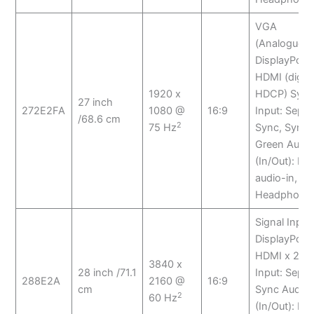
VGA
(Analogue),
DisplayPort x
HDMI (digita
1920 x
HDCP) Sync
27 inch
272E2FA
1080 @
16:9
Input: Separ
/68.6 cm
2
75 Hz
Sync, Sync 
Green Audio
(In/Out): PC
audio-in,
Headphone 
Signal Input:
DisplayPort x
HDMI x 2 S
3840 x
28 inch /71.1
Input: Separ
288E2A
2160 @
16:9
cm
Sync Audio
2
60 Hz
(In/Out): PC