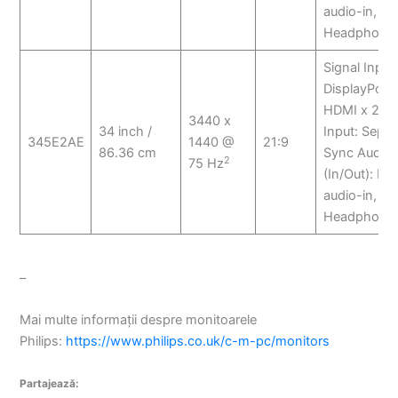
audio-in,
Headphone 
Signal Input:
DisplayPort x
HDMI x 2 S
3440 x
34 inch /
Input: Separ
345E2AE
1440 @
21:9
86.36 cm
Sync Audio
2
75 Hz
(In/Out): PC
audio-in,
Headphone 
–
Mai multe informații despre monitoarele
Philips:
https://www.philips.co.uk/c-m-pc/monitors
Partajează: