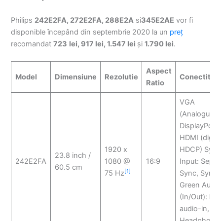
Philips
242E2FA
,
272E2FA
,
288E2A
si
345E2AE
vor fi
disponible începând din septembrie 2020 la un
preț
recomandat
723
lei
, 917 lei, 1.547 lei
și
1.790 lei
.
Aspect
Model
Dimensiune
Rezolutie
Conectitivi
Ratio
VGA
(Analogue),
DisplayPort x
HDMI (digita
1920 x
HDCP) Sync
23.8 inch /
242E2FA
1080 @
16:9
Input: Separ
60.5 cm
[1]
75 Hz
Sync, Sync 
Green Audio
(In/Out): PC
audio-in,
Headphone 