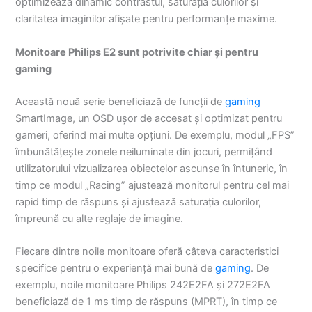
optimizează dinamic contrastul, saturația culorilor și
claritatea imaginilor afișate pentru performanțe maxime.
Monitoare Philips E2 sunt potrivite chiar și pentru
gaming
Această nouă serie beneficiază de funcții de
gaming
SmartImage, un OSD ușor de accesat și optimizat pentru
gameri, oferind mai multe opțiuni. De exemplu, modul „FPS”
îmbunătățește zonele neiluminate din jocuri, permițând
utilizatorului vizualizarea obiectelor ascunse în întuneric, în
timp ce modul „Racing” ajustează monitorul pentru cel mai
rapid timp de răspuns și ajustează saturația culorilor,
împreună cu alte reglaje de imagine.
Fiecare dintre noile monitoare oferă câteva caracteristici
specifice pentru o experiență mai bună de
gaming
. De
exemplu, noile monitoare Philips 242E2FA și 272E2FA
beneficiază de 1 ms timp de răspuns (MPRT), în timp ce