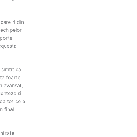
 care 4 din
 echipelor
sports
cquestai
 simțit că
ta foarte
am avansat,
uențeze și
da tot ce e
n final
anizate