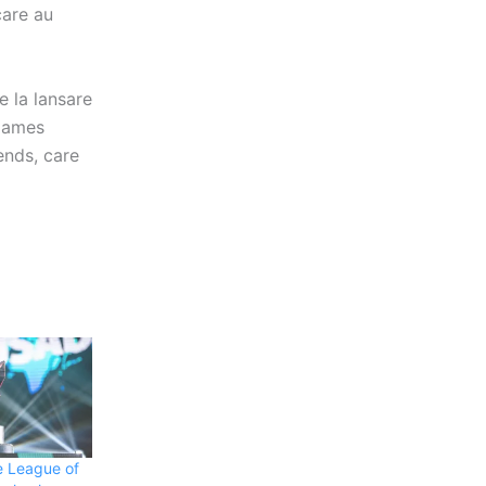
care au
e la lansare
 Games
ends, care
de League of