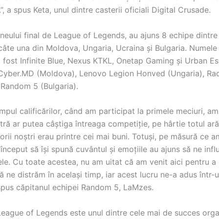
”, a spus Keta, unul dintre casterii oficiali Digital Crusade.
rneului final de League of Legends, au ajuns 8 echipe dintre
câte una din Moldova, Ungaria, Ucraina și Bulgaria. Numele
au fost Infinite Blue, Nexus KTKL, Onetap Gaming și Urban E
Cyber.MD (Moldova), Lenovo Legion Honved (Ungaria), Ra
i Random 5 (Bulgaria).
impul calificărilor, când am participat la primele meciuri, am
ră ar putea câștiga întreaga competiție, pe hârtie totul ară
torii noștri erau printre cei mai buni. Totuși, pe măsură ce 
început să își spună cuvântul și emoțiile au ajuns să ne infl
e. Cu toate acestea, nu am uitat că am venit aici pentru a 
ă ne distrăm în același timp, iar acest lucru ne-a adus într-u
a spus căpitanul echipei Random 5, LaMzes.
League of Legends este unul dintre cele mai de succes org