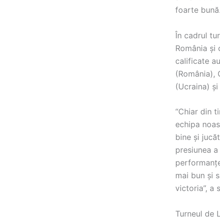
foarte bună.
În cadrul tu
România și 
calificate 
(România), 
(Ucraina) ș
“Chiar din t
echipa noast
bine și jucă
presiunea a 
performanțel
mai bun și s
victoria”, 
Turneul de 