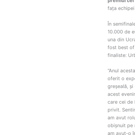
premiul cel
fața echipe
În semifina
10.000 de e
una din Ucra
fost best of
finaliste: 
“Anul acest
oferit o exp
greșeală, și
acest eveni
care cei de 
privit. Sent
am avut rolu
obișnuit pe
am avut-o î