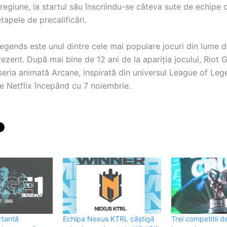
regiune, la startul său înscriindu-se câteva sute de echipe 
 etapele de precalificări.
egends este unul dintre cele mai populare jocuri din lume d
rezent. După mai bine de 12 ani de la apariția jocului, Riot
seria animată Arcane, inspirată din universul League of Leg
e Netflix începând cu 7 noiembrie.
rtantă
Echipa Nexus KTRL câștigă
Trei competitii 