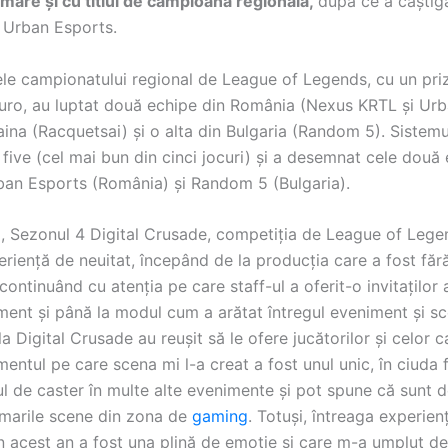
 mare și cu titlul de campioană regională,
după ce a câștiga
i Urban Esports.
lele campionatului regional de League of Legends, cu un pr
uro, au luptat două echipe din România (Nexus KRTL și Urb
ina (Racquetsai) și o alta din Bulgaria (Random 5). Sistemu
 five (cel mai bun din cinci jocuri) și a desemnat cele două
Urban Esports (România) și Random 5 (Bulgaria).
a, Sezonul 4 Digital Crusade, competiția de League of Lege
eriență de neuitat, începând de la producția care a fost făr
 continuând cu atenția pe care staff-ul a oferit-o invitaților a
ment și până la modul cum a arătat întregul eveniment și s
la Digital Crusade au reușit să le ofere jucătorilor și celor 
imentul pe care scena mi l-a creat a fost unul unic, în ciuda 
l de caster în multe alte evenimente și pot spune că sunt d
 marile scene din zona de
gaming
. Totuși, întreaga experien
n acest an a fost una plină de emoție și care m-a umplut de