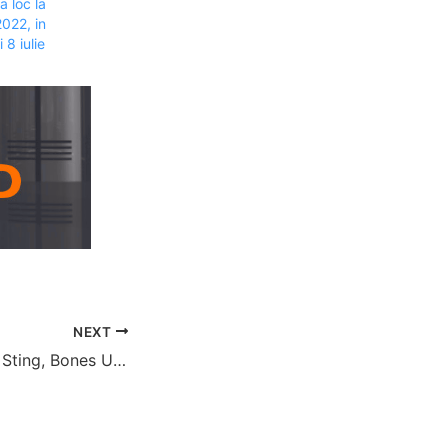
 loc la
2022, in
 8 iulie
NEXT
Imagine Dragons, Sting, Bones UK și Pusha T, printre artiștii care au creat coloana sonoră a serialului Arcane