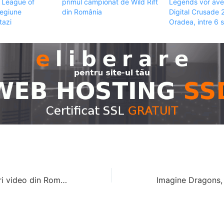
 League of
primul campionat de Wild Rift
Legends vor avea
regiune
din România
Digital Crusade 
tazi
Oradea, intre 6 si
Industria de jocuri video din România a dezvoltat peste 20 de titluri și a generat o cifră de afaceri de 218 milioane de dolari în 2020