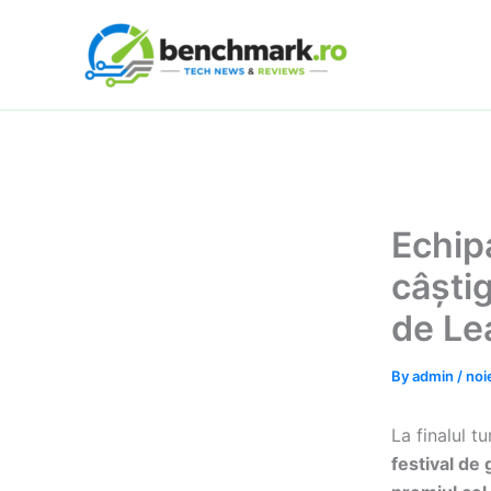
Skip
to
content
Echip
câști
de Le
By
admin
/
noi
La finalul 
festival de