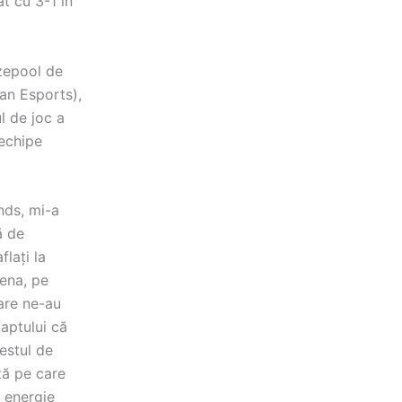
t cu 3-1 în
izepool de
an Esports),
l de joc a
 echipe
nds, mi-a
ă de
flați la
cena, pe
care ne-au
faptului că
estul de
ță pe care
 energie