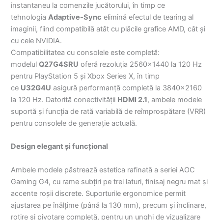
instantaneu la comenzile jucătorului, în timp ce
tehnologia
Adaptive-Sync
elimină efectul de tearing al
imaginii, fiind compatibilă atât cu plăcile grafice AMD, cât și
cu cele NVIDIA.
Compatibilitatea cu consolele este completă:
modelul
Q27G4SRU
oferă rezoluția 2560×1440 la 120 Hz
pentru PlayStation 5 și Xbox Series X, în timp
ce
U32G4U
asigură performanță completă la 3840×2160
la 120 Hz. Datorită conectivității
HDMI 2.1
, ambele modele
suportă și funcția de rată variabilă de reîmprospătare (VRR)
pentru consolele de generație actuală.
Design elegant și funcțional
Ambele modele păstrează estetica rafinată a seriei AOC
Gaming G4, cu rame subțiri pe trei laturi, finisaj negru mat și
accente roșii discrete. Suporturile ergonomice permit
ajustarea pe înălțime (până la 130 mm), precum și înclinare,
rotire și pivotare completă, pentru un unghi de vizualizare