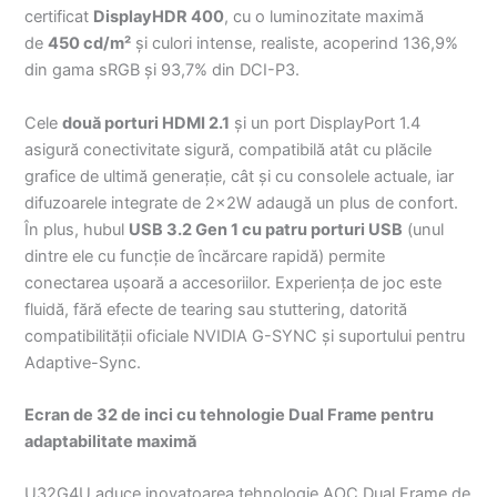
certificat
DisplayHDR 400
, cu o luminozitate maximă
de
450 cd/m²
și culori intense, realiste, acoperind 136,9%
din gama sRGB și 93,7% din DCI-P3.
Cele
două porturi HDMI 2.1
și un port DisplayPort 1.4
asigură conectivitate sigură, compatibilă atât cu plăcile
grafice de ultimă generație, cât și cu consolele actuale, iar
difuzoarele integrate de 2x2W adaugă un plus de confort.
În plus, hubul
USB 3.2 Gen 1 cu patru porturi USB
(unul
dintre ele cu funcție de încărcare rapidă) permite
conectarea ușoară a accesoriilor. Experiența de joc este
fluidă, fără efecte de tearing sau stuttering, datorită
compatibilității oficiale NVIDIA G-SYNC și suportului pentru
Adaptive-Sync.
Ecran de 32 de inci cu tehnologie Dual Frame pentru
adaptabilitate maximă
U32G4U aduce inovatoarea tehnologie AOC Dual Frame de