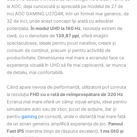
la AOC, deja cunoscută și apreciată pe modelul de 27 de
inci AOC GAMING U27G4R, într-un format mai generos, de
32 de inci, unde acest concept își arată cu adevărat
potențialul.
În modul UHD la 160 Hz
, rezoluția extrem de
clară, cu o densitate de
139,87 ppi
, oferă imagini
spectaculoase, ideale pentru jocuri narative, creare și
consum de conținut, precum și pentru activități de
productivitate. Dimensiunea mai mare a ecranului face ca
experiența vizuală în UHD să fie mai captivantă, iar munca
de detaliu, mai confortabilă.
Când apare nevoia de performanță, utilizatorii pot comuta
la rezoluția
FHD cu o rată de reîmprospătare de 320 Hz
.
Ecranul mai mare oferă un câmp vizual amplu, ideal pentru
simulatoare auto sau de zbor, jocuri de acțiune, dar și
pentru
gaming
pe consolă, unde o distanță mai mare față
de un ecran generos amplifică experiența de joc.
Panoul
Fast IPS
menține timpi de răspuns excelenți,
1 ms GtG și