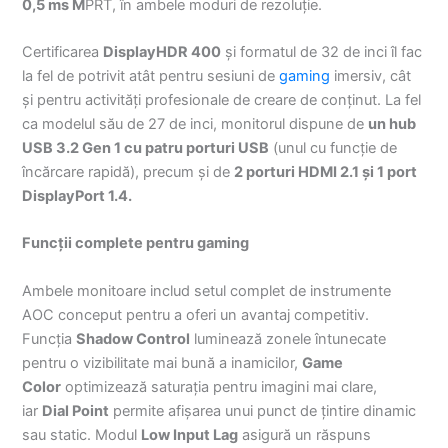
0,5 ms M
PRT, în ambele moduri de rezoluție.
Certificarea
DisplayHDR 400
și formatul de 32 de inci îl fac
la fel de potrivit atât pentru sesiuni de
gaming
imersiv, cât
și pentru activități profesionale de creare de conținut. La fel
ca modelul său de 27 de inci, monitorul dispune de
un hub
USB 3.2 Gen 1 cu patru porturi USB
(unul cu funcție de
încărcare rapidă), precum și de
2 porturi HDMI 2.1 și 1 port
DisplayPort 1.4.
Funcții complete pentru gaming
Ambele monitoare includ setul complet de instrumente
AOC conceput pentru a oferi un avantaj competitiv.
Funcția
Shadow Control
luminează zonele întunecate
pentru o vizibilitate mai bună a inamicilor,
Game
Color
optimizează saturația pentru imagini mai clare,
iar
Dial Point
permite afișarea unui punct de țintire dinamic
sau static. Modul
Low Input Lag
asigură un răspuns