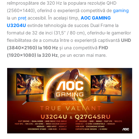
reîmprospătare de 320 Hz la populara rezoluție QHD
(2560×1440), oferind o experiență competitivă de
gaming
la un
preț
accesibil. În același timp,
AOC GAMING
U32G4U
extinde tehnologia de succes Dual Frame la
formatul de 32 de inci (31,5” / 80 cm), oferindu-le gamerilor
flexibilitatea de a comuta între o experiență captivantă
UHD
(3840×2160) la 160 Hz
și una competitivă
FHD
(1920×1080) la 320 Hz
, pe un ecran mai mare.