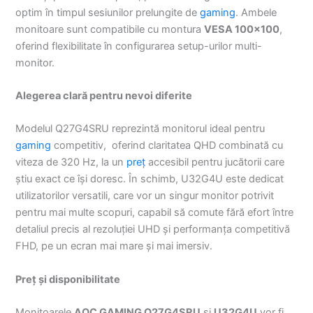
optim în timpul sesiunilor prelungite de
gaming
. Ambele
monitoare sunt compatibile cu montura
VESA 100×100
,
oferind flexibilitate în configurarea setup-urilor multi-
monitor.
Alegerea clară pentru nevoi diferite
Modelul Q27G4SRU reprezintă monitorul ideal pentru
gaming
competitiv, oferind claritatea QHD combinată cu
viteza de 320 Hz, la un
preț
accesibil pentru jucătorii care
știu exact ce își doresc. În schimb, U32G4U este dedicat
utilizatorilor versatili, care vor un singur monitor potrivit
pentru mai multe scopuri, capabil să comute fără efort între
detaliul precis al rezoluției UHD și performanța competitivă
FHD, pe un ecran mai mare și mai imersiv.
Preț și disponibilitate
Monitoarele
AOC GAMING Q27G4SRU
și
U32G4U
vor fi