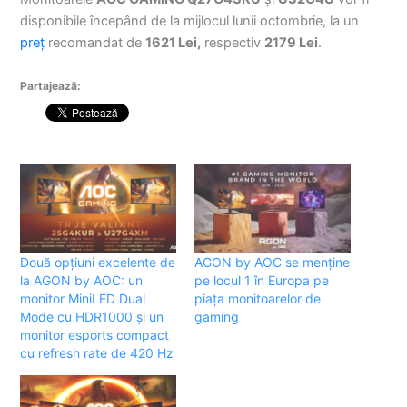
disponibile începând de la mijlocul lunii octombrie, la un
preț
recomandat de
1621 Lei,
respectiv
2179 Lei
.
Partajează:
Două opțiuni excelente de
AGON by AOC se menține
la AGON by AOC: un
pe locul 1 în Europa pe
monitor MiniLED Dual
piața monitoarelor de
Mode cu HDR1000 și un
gaming
monitor esports compact
cu refresh rate de 420 Hz