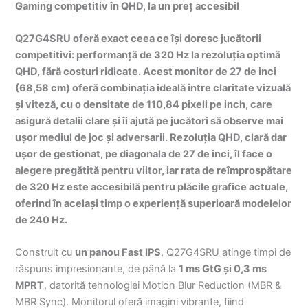
Gaming competitiv în QHD, la un preț accesibil
Q27G4SRU oferă exact ceea ce își doresc jucătorii
competitivi: performanță de 320 Hz la rezoluția optimă
QHD, fără costuri ridicate. Acest monitor de 27 de inci
(68,58 cm) oferă combinația ideală între claritate vizuală
și viteză, cu o densitate de 110,84 pixeli pe inch, care
asigură detalii clare și îi ajută pe jucători să observe mai
ușor mediul de joc și adversarii. Rezoluția QHD, clară dar
ușor de gestionat, pe diagonala de 27 de inci, îl face o
alegere pregătită pentru viitor, iar rata de reîmprospătare
de 320 Hz este accesibilă pentru plăcile grafice actuale,
oferind în același timp o experiență superioară modelelor
de 240 Hz.
Construit cu
un panou Fast IPS
, Q27G4SRU atinge timpi de
răspuns impresionante, de până la
1 ms GtG și 0,3 ms
MPRT
, datorită tehnologiei Motion Blur Reduction (MBR &
MBR Sync). Monitorul oferă imagini vibrante, fiind