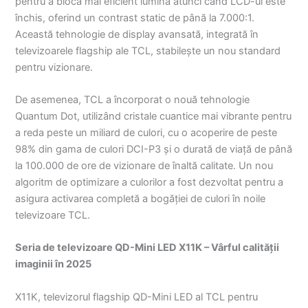
pentru a bloca mai eficient lumina atunci când LCD-ul este
închis, oferind un contrast static de până la 7.000:1.
Această tehnologie de display avansată, integrată în
televizoarele flagship ale TCL, stabilește un nou standard
pentru vizionare.
De asemenea, TCL a încorporat o nouă tehnologie
Quantum Dot, utilizând cristale cuantice mai vibrante pentru
a reda peste un miliard de culori, cu o acoperire de peste
98% din gama de culori DCI-P3 și o durată de viață de până
la 100.000 de ore de vizionare de înaltă calitate. Un nou
algoritm de optimizare a culorilor a fost dezvoltat pentru a
asigura activarea completă a bogăției de culori în noile
televizoare TCL.
Seria de televizoare QD-Mini LED X11K – Vârful calității
imaginii în 2025
X11K, televizorul flagship QD-Mini LED al TCL pentru