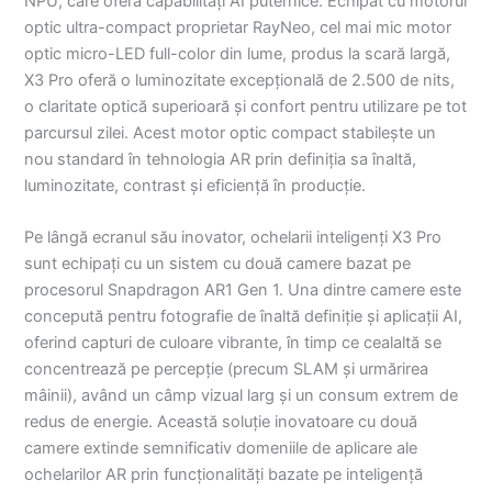
NPU, care oferă capabilități AI puternice. Echipat cu motorul
optic ultra-compact proprietar RayNeo, cel mai mic motor
optic micro-LED full-color din lume, produs la scară largă,
X3 Pro oferă o luminozitate excepțională de 2.500 de nits,
o claritate optică superioară și confort pentru utilizare pe tot
parcursul zilei. Acest motor optic compact stabilește un
nou standard în tehnologia AR prin definiția sa înaltă,
luminozitate, contrast și eficiență în producție.
Pe lângă ecranul său inovator, ochelarii inteligenți X3 Pro
sunt echipați cu un sistem cu două camere bazat pe
procesorul Snapdragon AR1 Gen 1. Una dintre camere este
concepută pentru fotografie de înaltă definiție și aplicații AI,
oferind capturi de culoare vibrante, în timp ce cealaltă se
concentrează pe percepție (precum SLAM și urmărirea
mâinii), având un câmp vizual larg și un consum extrem de
redus de energie. Această soluție inovatoare cu două
camere extinde semnificativ domeniile de aplicare ale
ochelarilor AR prin funcționalități bazate pe inteligență