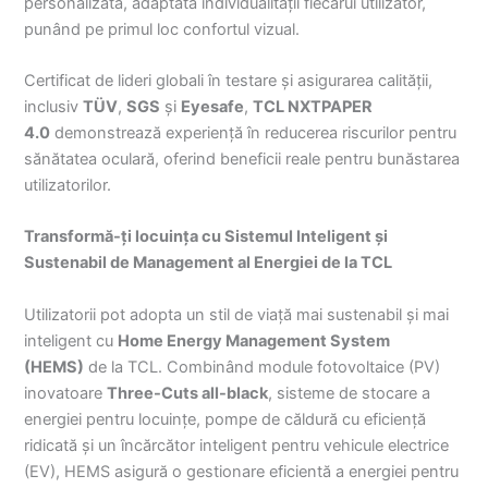
personalizată, adaptată individualității fiecărui utilizator,
punând pe primul loc confortul vizual.
Certificat de lideri globali în testare și asigurarea calității,
inclusiv
TÜV
,
SGS
și
Eyesafe
,
TCL NXTPAPER
4.0
demonstrează experiență în reducerea riscurilor pentru
sănătatea oculară, oferind beneficii reale pentru bunăstarea
utilizatorilor.
Transformă-ți locuința cu Sistemul Inteligent și
Sustenabil de Management al Energiei de la TCL
Utilizatorii pot adopta un stil de viață mai sustenabil și mai
inteligent cu
Home Energy Management System
(HEMS)
de la TCL. Combinând module fotovoltaice (PV)
inovatoare
Three-Cuts all-black
, sisteme de stocare a
energiei pentru locuințe, pompe de căldură cu eficiență
ridicată și un încărcător inteligent pentru vehicule electrice
(EV), HEMS asigură o gestionare eficientă a energiei pentru