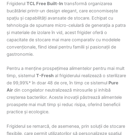
Frigiderul
TCL Free Built-In
transformă organizarea
bucătăriei printr-un design elegant, care economisește
spațiu și capabilități avansate de stocare. Echipat cu
tehnologia de spumare micro-celulară de generația a patra
și materiale de izolare în vid, acest frigider oferă o
capacitate de stocare mai mare comparativ cu modelele
convenționale, fiind ideal pentru familii și pasionații de
gastronomie.
Pentru a menține prospețimea alimentelor pentru mai mult
timp, sistemul
T-Fresh
al frigiderului realizează o sterilizare
de 99,99%* în doar 48 de ore, în timp ce sistemul
Pure
Air
din congelator neutralizează mirosurile și inhibă
creșterea bacteriilor. Aceste inovații păstrează alimentele
proaspete mai mult timp și reduc risipa, oferind beneficii
practice și ecologice.
Frigiderul se remarcă, de asemenea, prin soluții de stocare
flexibile, care permit utilizatorilor să personalizeze spațiul