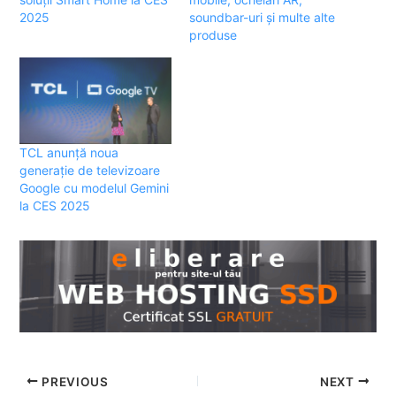
2025
soundbar-uri și multe alte
produse
TCL anunță noua
generație de televizoare
Google cu modelul Gemini
la CES 2025
PREVIOUS
NEXT