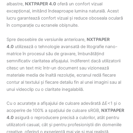
albastre,
NXTPAPER 4.0
oferă un confort vizual
excepțional, imitând îndeaproape lumina naturală. Acest
lucru garantează confort vizual și reduce oboseala oculară
în comparație cu ecranele obișnuite.
Spre deosebire de versiunile anterioare,
NXTPAPER
4.0
utilizează o tehnologie avansată de litografie nano-
matrice în procesul său de gravare, îmbunătățind
semnificativ claritatea afișajului. Indiferent dacă utilizatorii
citesc un text mic într-un document sau vizionează
materiale media de înaltă rezoluție, ecranul redă fiecare
contur al textului și fiecare detaliu fin al unei imagini sau al
unui videoclip cu o claritate inegalabilă.
Cu o acuratețe a afișajului de culoare adevărată ΔE<1 și o
acoperire de 100% a spațiului de culoare sRGB,
NXTPAPER
4.0
asigură o reproducere precisă a culorilor, atât pentru
utilizatorii casual, cât și pentru profesioniștii din domeniile
creative, oferind o experiență mai vie și mai realistă.