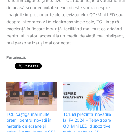
funcții inteligente și intuitive, TCL redefinește divertismentul
de acasă și conectivitatea. Fie că este vorba despre
imaginile impresionante ale televizoarelor QD-Mini LED sau
despre integrarea AI în electrocasnicele sale, TCL inspiră
excelență în fiecare locuință, facilitând mai mult ca oricând
pentru utilizatori accesul la un mediu de viață mai inteligent,
mai personalizat și mai conectat
Partajează:
TCL câștigă mai multe
TCL își prezintă inovațiile
premii pentru inovații în
la IFA 2024 – Televizoare
materie de ecrane și
QD-Mini LED, dispozitive
soluții Smart Home la CES
mobile, ochelari AR,