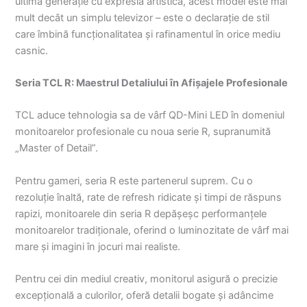
ultimă generație cu expresia artistică, acest model este mai
mult decât un simplu televizor – este o declarație de stil
care îmbină funcționalitatea și rafinamentul în orice mediu
casnic.
Seria TCL R: Maestrul Detaliului în Afișajele Profesionale
TCL aduce tehnologia sa de vârf QD-Mini LED în domeniul
monitoarelor profesionale cu noua serie R, supranumită
„Master of Detail”.
Pentru gameri, seria R este partenerul suprem. Cu o
rezoluție înaltă, rate de refresh ridicate și timpi de răspuns
rapizi, monitoarele din seria R depășeșc performanțele
monitoarelor tradiționale, oferind o luminozitate de vârf mai
mare și imagini în jocuri mai realiste.
Pentru cei din mediul creativ, monitorul asigură o precizie
excepțională a culorilor, oferă detalii bogate și adâncime