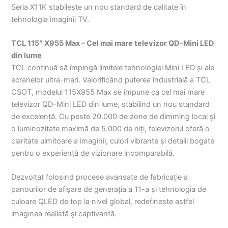
Seria X11K stabilește un nou standard de calitate în
tehnologia imaginii TV.
TCL 115″ X955 Max – Cel mai mare televizor QD-Mini LED
din lume
TCL continuă să împingă limitele tehnologiei Mini LED și ale
ecranelor ultra-mari. Valorificând puterea industrială a TCL
CSOT, modelul 115X955 Max se impune ca cel mai mare
televizor QD-Mini LED din lume, stabilind un nou standard
de excelență. Cu peste 20.000 de zone de dimming local și
o luminozitate maximă de 5.000 de niți, televizorul oferă o
claritate uimitoare a imaginii, culori vibrante și detalii bogate
pentru o experiență de vizionare incomparabilă.
Dezvoltat folosind procese avansate de fabricație a
panourilor de afișare de generația a 11-a și tehnologia de
culoare QLED de top la nivel global, redefinește astfel
imaginea realistă și captivantă.