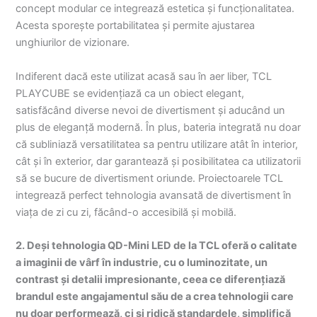
concept modular ce integrează estetica și funcționalitatea.
Acesta sporește portabilitatea și permite ajustarea
unghiurilor de vizionare.
Indiferent dacă este utilizat acasă sau în aer liber, TCL
PLAYCUBE se evidențiază ca un obiect elegant,
satisfăcând diverse nevoi de divertisment și aducând un
plus de eleganță modernă. În plus, bateria integrată nu doar
că subliniază versatilitatea sa pentru utilizare atât în interior,
cât și în exterior, dar garantează și posibilitatea ca utilizatorii
să se bucure de divertisment oriunde. Proiectoarele TCL
integrează perfect tehnologia avansată de divertisment în
viața de zi cu zi, făcând-o accesibilă și mobilă.
2. Deși tehnologia QD-Mini LED de la TCL oferă o calitate
a imaginii de vârf în industrie, cu o luminozitate, un
contrast și detalii impresionante, ceea ce diferențiază
brandul este angajamentul său de a crea tehnologii care
nu doar performează, ci și ridică standardele, simplifică