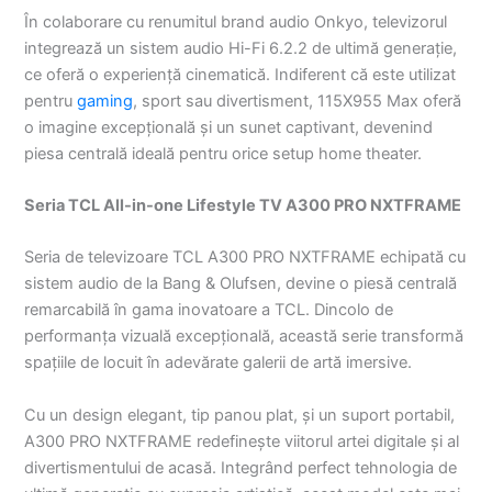
În colaborare cu renumitul brand audio Onkyo, televizorul
integrează un sistem audio Hi-Fi 6.2.2 de ultimă generație,
ce oferă o experiență cinematică. Indiferent că este utilizat
pentru
gaming
, sport sau divertisment, 115X955 Max oferă
o imagine excepțională și un sunet captivant, devenind
piesa centrală ideală pentru orice setup home theater.
Seria TCL All-in-one Lifestyle TV A300 PRO NXTFRAME
Seria de televizoare TCL A300 PRO NXTFRAME echipată cu
sistem audio de la Bang & Olufsen, devine o piesă centrală
remarcabilă în gama inovatoare a TCL. Dincolo de
performanța vizuală excepțională, această serie transformă
spațiile de locuit în adevărate galerii de artă imersive.
Cu un design elegant, tip panou plat, și un suport portabil,
A300 PRO NXTFRAME redefinește viitorul artei digitale și al
divertismentului de acasă. Integrând perfect tehnologia de