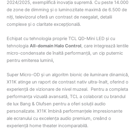
2024/2025, exemplifică inovația supremă. Cu peste 14.000
de zone de dimming și o luminozitate maximă de 6.500 de
niți, televizorul oferă un contrast de neegalat, detalii
complexe și o claritate excepțională.
Echipat cu tehnologia proprie TCL QD-Mini LED și cu
tehnologia
All-domain Halo Control
, care integrează lentile
micro-condensate de înaltă performanță, un cip puternic
pentru emiterea luminii,
Super Micro-OD și un algoritm bionic de iluminare dinamică,
X11K atinge un raport de contrast nativ ultra-înalt, oferind o
experiență de vizionare de nivel muzeal. Pentru a completa
performanța vizuală avansată, TCL a colaborat cu brandul
de lux Bang & Olufsen pentru a oferi soluții audio
personalizate. X11K îmbină performanțele impresionante
ale ecranului cu excelența audio premium, creând o
experiență home theater incomparabilă.