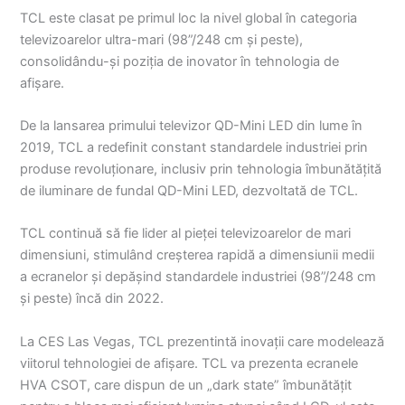
TCL este clasat pe primul loc la nivel global în categoria
televizoarelor ultra-mari (98”/248 cm și peste),
consolidându-și poziția de inovator în tehnologia de
afișare.
De la lansarea primului televizor QD-Mini LED din lume în
2019, TCL a redefinit constant standardele industriei prin
produse revoluționare, inclusiv prin tehnologia îmbunătățită
de iluminare de fundal QD-Mini LED, dezvoltată de TCL.
TCL continuă să fie lider al pieței televizoarelor de mari
dimensiuni, stimulând creșterea rapidă a dimensiunii medii
a ecranelor și depășind standardele industriei (98”/248 cm
și peste) încă din 2022.
La CES Las Vegas, TCL prezentintă inovații care modelează
viitorul tehnologiei de afișare. TCL va prezenta ecranele
HVA CSOT, care dispun de un „dark state” îmbunătățit