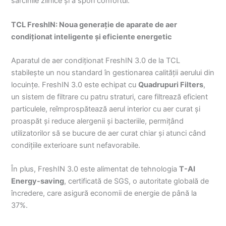
sarcinile zilnice și a spori confortul.
TCL FreshIN: Noua generație de aparate de aer
condiționat inteligente și eficiente energetic
Aparatul de aer condiționat FreshIN 3.0 de la TCL
stabilește un nou standard în gestionarea calității aerului din
locuințe. FreshIN 3.0 este echipat cu
Quadrupuri Filters
,
un sistem de filtrare cu patru straturi, care filtrează eficient
particulele, reîmprospătează aerul interior cu aer curat și
proaspăt și reduce alergenii și bacteriile, permițând
utilizatorilor să se bucure de aer curat chiar și atunci când
condițiile exterioare sunt nefavorabile.
În plus, FreshIN 3.0 este alimentat de tehnologia
T-AI
Energy-saving
, certificată de SGS, o autoritate globală de
încredere, care asigură economii de energie de până la
37%.