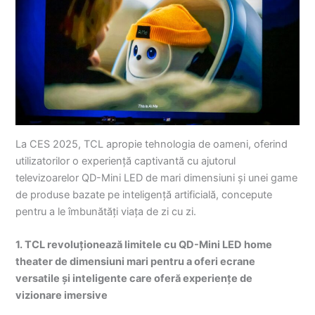
La CES 2025, TCL apropie tehnologia de oameni, oferind
utilizatorilor o experiență captivantă cu ajutorul
televizoarelor QD-Mini LED de mari dimensiuni și unei game
de produse bazate pe inteligență artificială, concepute
pentru a le îmbunătăți viața de zi cu zi.
1. TCL revoluționează limitele cu QD-Mini LED home
theater de dimensiuni mari pentru a oferi ecrane
versatile și inteligente care oferă experiențe de
vizionare imersive