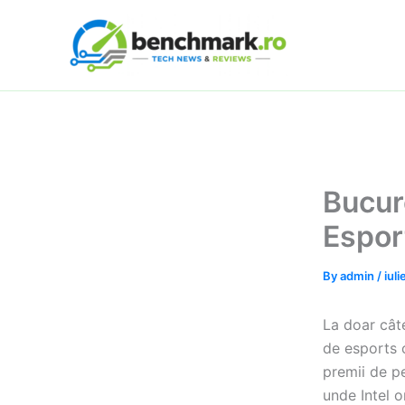
Skip
to
content
Bucur
Espor
By
admin
/
iuli
La doar cât
de esports o
premii de pe
unde Intel 