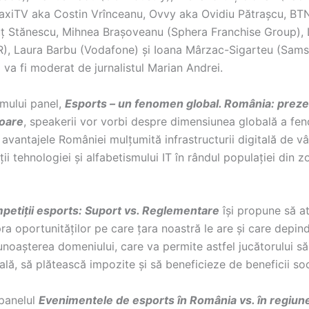
axiTV aka Costin Vrînceanu, Ovvy aka Ovidiu Pătrașcu, BT
uț Stănescu, Mihnea Brașoveanu (Sphera Franchise Group), 
R), Laura Barbu (Vodafone) și Ioana Mârzac-Sigarteu (Sams
va fi moderat de jurnalistul Marian Andrei.
imului panel,
Esports – un fenomen global. România: preze
toare
, speakerii vor vorbi despre dimensiunea globală a fen
avantajele României mulțumită infrastructurii digitală de vâr
ții tehnologiei și alfabetismului IT în rândul populației din z
petiții esports: Suport vs. Reglementare
își propune să a
ra oportunităților pe care țara noastră le are și care depin
noașterea domeniului, care va permite astfel jucătorului să
ală, să plătească impozite și să beneficieze de beneficii soc
 panelul
Evenimentele de esports în România vs. în regiun