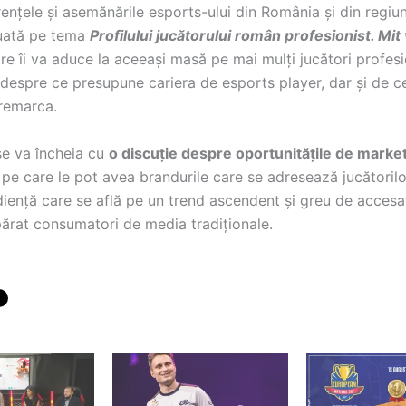
ențele și asemănările esports-ului din România și din regiun
nuată pe tema
Profilului jucătorului român profesionist. Mit 
are îi va aduce la aceeași masă pe mai mulți jucători profesi
 despre ce presupune cariera de esports player, dar și de c
 remarca.
se va încheia cu
o discuție despre oportunitățile de market
pe care le pot avea brandurile care se adresează jucătoril
diență care se află pe un trend ascendent și greu de accesat
părat consumatori de media tradiționale.