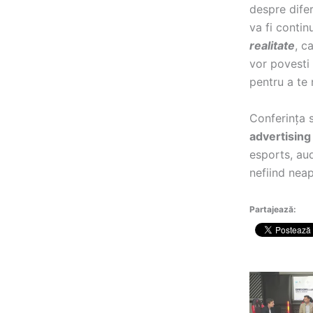
despre difer
va fi conti
realitate
, c
vor povesti
pentru a te
Conferința 
advertising
esports, au
nefiind nea
Partajează: