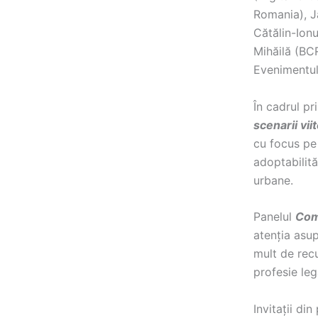
Romania), J
Cătălin-Ion
Mihăilă (BC
Evenimentul 
În cadrul pr
scenarii vii
cu focus pe 
adoptabilită
urbane.
Panelul
Com
atenția asup
mult de recu
profesie leg
Invitații din