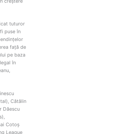
în creștere
cat tuturor
fi puse în
tendințelor
erea față de
ului pe baza
legal în
eanu,
rinescu
al), Cătălin
or Dăescu
s),
hai Cotoș
ing League