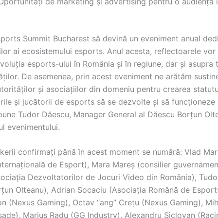
Oportunități de marketing și advertising pentru o audiență 
ports Summit Bucharest să devină un eveniment anual dedi
lor ai ecosistemului esports. Anul acesta, reflectoarele vor 
voluția esports-ului în România și în regiune, dar și asupra 
tăților. De asemenea, prin acest eveniment ne arătăm sustin
utorităților și asociațiilor din domeniu pentru crearea statut
rile și jucătorii de esports să se dezvolte și să funcționeze 
pune Tudor Dăescu, Manager General al Dăescu Borțun Olt
ul evenimentului.
akerii confirmați până în acest moment se numără: Vlad Ma
nternaţională de Esport), Mara Mareș (consilier guvernament
sociaţia Dezvoltatorilor de Jocuri Video din România), Tud
țun Olteanu), Adrian Socaciu (Asociația Română de Esport
on (Nexus Gaming), Octav “ang” Crețu (Nexus Gaming), Mi
usade), Marius Radu (GG Industry), Alexandru Șiclovan (Rac