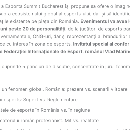
e a Esports Summit Bucharest își propune să ofere o imagin
pra ecosistemului global al esports-ului, dar și să identifi
ățile existente pe piața din România.
Evenimentul va avea l
reuni peste 20 de personalități
, de la jucători de esports pâ
uvernamentale, ONG-uri, dar și reprezentanți ai brandurilor
e cu interes în zona de esports.
Invitatul special al conferi
e Federaţiei Internaţionale de Esport, românul Vlad Mari
cuprinde 5 paneluri de discuție, concentrate în jurul fenom
 un fenomen global. România: prezent vs. scenarii viitoare
i esports: Suport vs. Reglementare
ele de esports în România vs. în regiune
jucătorului român profesionist. Mit vs. realitate