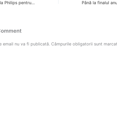
Noul monitor de la Philips pentru graphic designeri și arhitecți: performanțe de top într-un ecran SuperWide
 Comment
 email nu va fi publicată.
Câmpurile obligatorii sunt marca