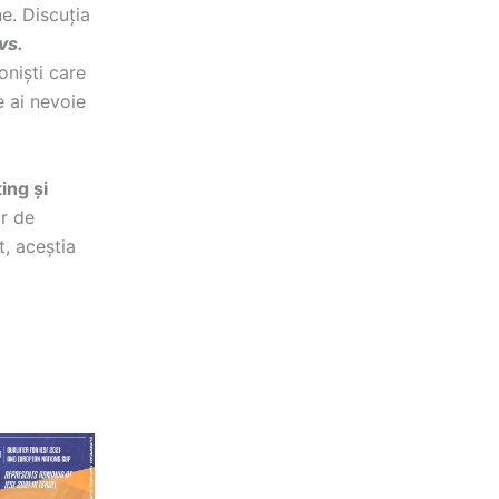
e. Discuția
vs.
oniști care
e ai nevoie
ing și
or de
, aceștia