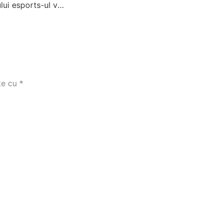
Până la finalul anului esports-ul va fi recunoscut prin lege ca sport oficial în România
te cu
*