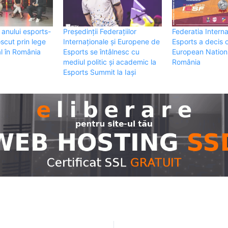
l anului esports-
Președinții Federațiilor
Federatia Intern
oscut prin lege
Internaționale și Europene de
Esports a decis 
al în România
Esports se întâlnesc cu
European Nation
mediul politic și academic la
România
Esports Summit la Iași