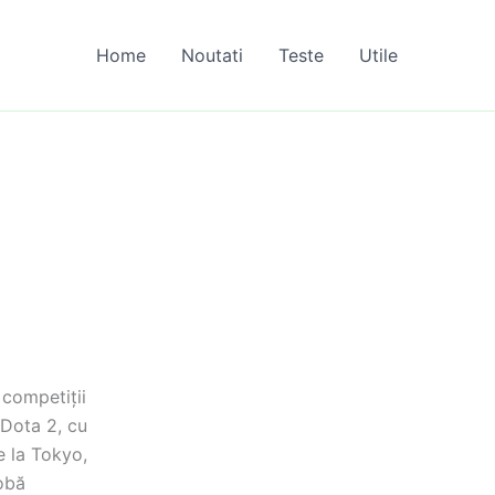
Home
Noutati
Teste
Utile
 competiții
 Dota 2, cu
e la Tokyo,
robă