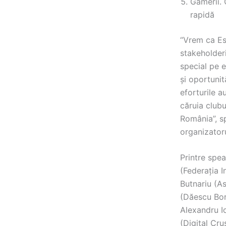
Gamerii. 
rapidă
“Vrem ca Es
stakeholderi
special pe e
și oportuni
eforturile a
căruia clubu
România”, s
organizator
Printre spe
(Federaţia I
Butnariu (A
(Dăescu Bor
Alexandru I
(Digital Cr