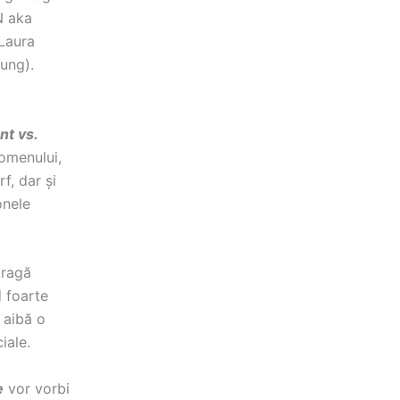
N aka
Laura
ung).
nt vs.
omenului,
f, dar și
onele
tragă
d foarte
 aibă o
iale.
e
vor vorbi