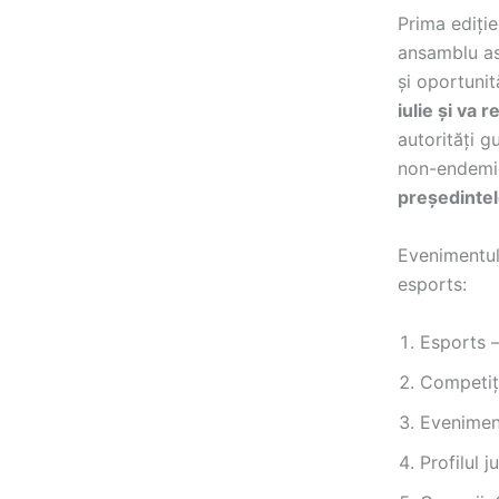
Prima ediți
ansamblu asu
și oportunit
iulie și va 
autorități g
non-endemic
preşedintel
Evenimentul 
esports:
Esports –
Competiți
Eveniment
Profilul 