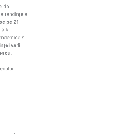
e de
ce tendințele
oc pe 21
nă la
 endemice și
nței va fi
nescu.
enului