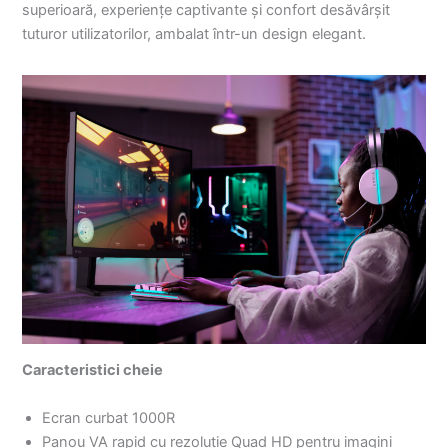
superioară, experiențe captivante și confort desăvârșit
tuturor utilizatorilor, ambalat într-un design elegant.
Caracteristici cheie
Ecran curbat 1000R
Panou VA rapid cu rezoluție Quad HD pentru imagini