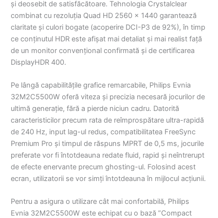
și deosebit de satisfăcătoare. Tehnologia Crystalclear
combinat cu rezoluția Quad HD 2560 x 1440 garantează
claritate și culori bogate (acoperire DCI-P3 de 92%), în timp
ce conținutul HDR este afișat mai detaliat și mai realist față
de un monitor convențional confirmată și de certificarea
DisplayHDR 400.
Pe lângă capabilitățile grafice remarcabile, Philips Evnia
32M2C5500W oferă viteza și precizia necesară jocurilor de
ultimă generație, fără a pierde niciun cadru. Datorită
caracteristicilor precum rata de reîmprospătare ultra-rapidă
de 240 Hz, input lag-ul redus, compatibilitatea FreeSync
Premium Pro și timpul de răspuns MPRT de 0,5 ms, jocurile
preferate vor fi întotdeauna redate fluid, rapid și neîntrerupt
de efecte enervante precum ghosting-ul. Folosind acest
ecran, utilizatorii se vor simți întotdeauna în mijlocul acțiunii.
Pentru a asigura o utilizare cât mai confortabilă, Philips
Evnia 32M2C5500W este echipat cu o bază ”Compact