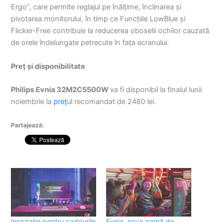
Ergo”, care permite reglajul pe înălțime, înclinarea și
pivotarea monitorului, în timp ce Funcțiile LowBlue și
Flicker-Free contribuie la reducerea oboselii ochilor cauzată
de orele îndelungate petrecute în fața ecranului.
Preț și disponibilitate
Philips Evnia
32M2C5500W
va fi disponibil la finalul lunii
noiembrie la
preț
ul recomandat de 2480 lei.
Partajează:
Inspirație pentru cadourile
Evnia, noua gamă de