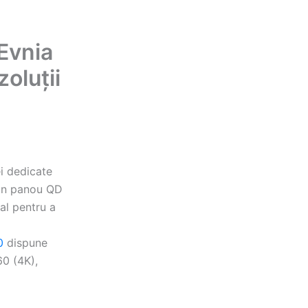
Evnia
oluții
i dedicate
 un panou QD
al pentru a
0
dispune
0 (4K),