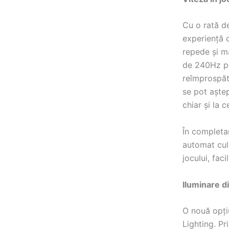
Cu o rată d
experiență c
repede și m
de 240Hz pe
reîmprospăta
se pot aștep
chiar și la 
În completa
automat culo
jocului, faci
Iluminare 
O nouă opți
Lighting. Pr