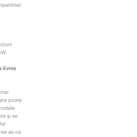
mpatibile)
țiuni
5W.
s Evnia
 mai
care poate
 modele
te și se
fel
Free au ca