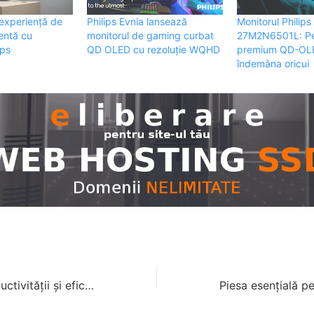
 experiență de
Philips Evnia lansează
Monitorul Philips
entă cu
monitorul de gaming curbat
27M2N6501L: Pe
ips
QD OLED cu rezoluție WQHD
premium QD-OLE
L
îndemâna oricui
Noii aliați ai productivității și eficienței: monitoarele Philips 34B2U6603CH și 34B2U5600C