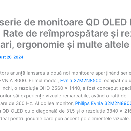
serie de monitoare QD OLED 
 Rate de reîmprospătare și rez
ari, ergonomie și multe altele
ust 26, 2024
itors anunță lansarea a două noi monitoare aparținând serie
 EVNIA 8000. Primul model,
Evnia 27M2N8500
, echipat cu
inchi, o rezoluție QHD 2560 x 1440, a fost conceput speci
atorilor săi experiențe vizuale remarcabile, având o rată de
are de 360 Hz. Al doilea monitor,
Philips Evnia 32M2N890
 QD OLED cu o diagonală de 31,5 și o rezoluție 3840 x 216
 ideal pentru jocurile care pun accent pe elementele vizuale.