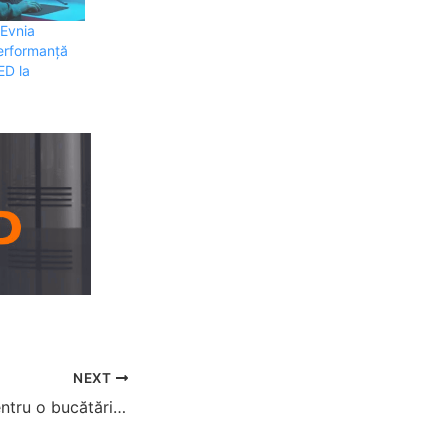
 Evnia
rformanță
D la
NEXT
Piesa esențială pentru o bucătărie modernă: TCL lansează frigiderul cu design minimalist și capacitate mare