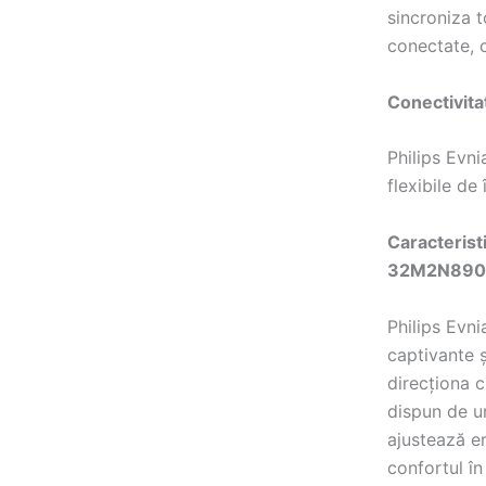
sincroniza t
conectate, c
Conectivit
Philips Evn
flexibile de
Caracterist
32M2N890
Philips Evn
captivante 
direcționa c
dispun de un
ajustează er
confortul în