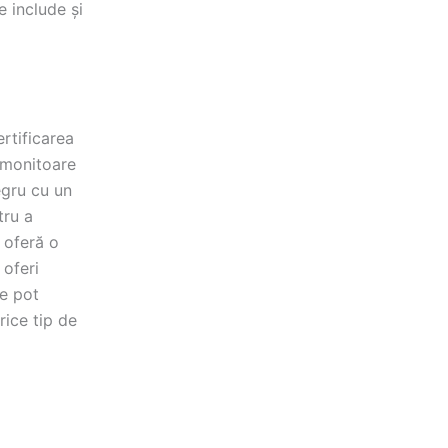
e include și
rtificarea
 monitoare
egru cu un
tru a
 oferă o
 oferi
se pot
rice tip de