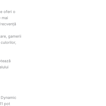
e oferi o
e mai
frecvență
are, gamerii
culorilor,
ptează
lului
l Dynamic
11 pot