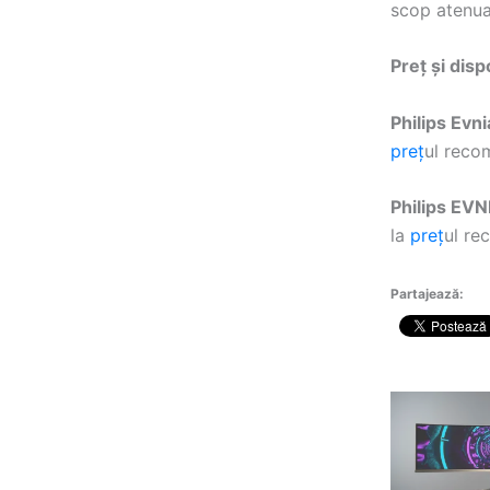
scop atenua
Preț și disp
Philips Ev
preț
ul rec
Philips E
la
preț
ul r
Partajează: