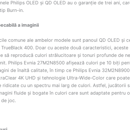
anele Philips OLED și QD OLED au o garanție de trei ani, car
tip Burn-in.
ecabilă a imaginii
icile comune ale ambelor modele sunt panoul QD OLED și ce
TrueBlack 400. Doar cu aceste două caracteristici, aceste
e să reproducă culori strălucitoare și tonuri profunde de n
init. Philips Evnia 27M2N8500 afișează culori pe 10 biți pen
gini de înaltă calitate, în timp ce Philips Evnia 32M2N8900
ltraClear 4K UHD și tehnologie Ultra-Wide-Color care poate
ridicate cu un spectru mai larg de culori. Astfel, jucătorii 
magini fluide și bogate în culori care sunt adaptate pentru o
l de joc.
curi