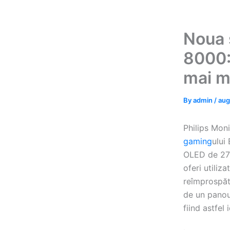
Noua 
8000:
mai m
By
admin
/
aug
Philips Mon
gaming
ului
OLED de 27 
oferi utiliz
reîmprospăt
de un panou
fiind astfel