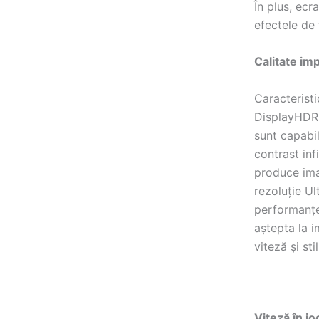
În plus, ecr
efectele de 
Calitate imp
Caracterist
DisplayHDR 
sunt capabil
contrast inf
produce ima
rezoluție U
performanțe 
aștepta la i
viteză și sti
Viteză în jo