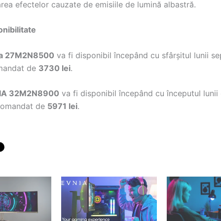
rea efectelor cauzate de emisiile de lumină albastră.
onibilitate
nia 27M2N8500
va fi disponibil începând cu sfârșitul lunii s
omandat de
3730 lei
.
VNIA 32M2N8900
va fi disponibil începând cu începutul luni
ecomandat de
5971 lei
.