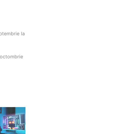
eptembrie la
i octombrie