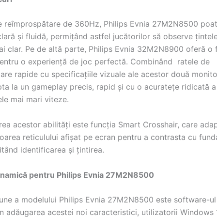
e reîmprospătare de 360Hz, Philips Evnia 27M2N8500 poat
lară și fluidă, permițând astfel jucătorilor să observe țintel
ai clar. Pe de altă parte, Philips Evnia 32M2N8900 oferă o 
ntru o experiență de joc perfectă. Combinând ratele de
re rapide cu specificațiile vizuale ale acestor două monito
ta la un gameplay precis, rapid și cu o acuratețe ridicată a 
cele mai mari viteze.
rea acestor abilități este funcția Smart Crosshair, care ada
area reticulului afișat pe ecran pentru a contrasta cu funda
litând identificarea și țintirea.
dinamică pentru Philips Evnia 27M2N8500
une a modelului Philips Evnia 27M2N8500 este software-u
in adăugarea acestei noi caracteristici, utilizatorii Windows 