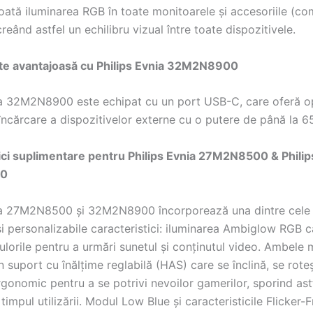
oată iluminarea RGB în toate monitoarele și accesoriile (co
reând astfel un echilibru vizual între toate dispozitivele.
ate avantajoasă cu Philips Evnia 32M2N8900
ia 32M2N8900 este echipat cu un port USB-C, care oferă op
 încărcare a dispozitivelor externe cu o putere de până la 6
ici suplimentare pentru Philips Evnia 27M2N8500 & Philip
0
ia 27M2N8500 și 32M2N8900 încorporează una dintre cele
și personalizabile caracteristici: iluminarea Ambiglow RGB 
ulorile pentru a urmări sunetul și conținutul video. Ambele
 suport cu înălțime reglabilă (HAS) care se înclină, se roteș
gonomic pentru a se potrivi nevoilor gamerilor, sporind ast
 timpul utilizării. Modul Low Blue și caracteristicile Flicker-