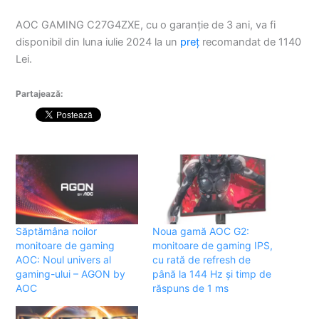
AOC GAMING C27G4ZXE, cu o garanție de 3 ani, va fi
disponibil din luna iulie 2024 la un
preț
recomandat de 1140
Lei.
Partajează:
Săptămâna noilor
Noua gamă AOC G2:
monitoare de gaming
monitoare de gaming IPS,
AOC: Noul univers al
cu rată de refresh de
gaming-ului – AGON by
până la 144 Hz și timp de
AOC
răspuns de 1 ms