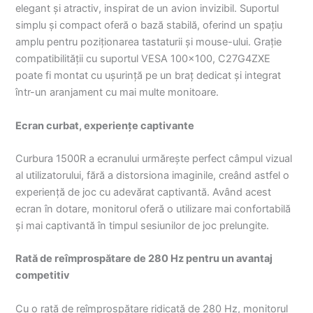
elegant și atractiv, inspirat de un avion invizibil. Suportul
simplu și compact oferă o bază stabilă, oferind un spațiu
amplu pentru poziționarea tastaturii și mouse-ului. Grație
compatibilității cu suportul VESA 100×100, C27G4ZXE
poate fi montat cu ușurință pe un braț dedicat și integrat
într-un aranjament cu mai multe monitoare.
Ecran curbat, experiențe captivante
Curbura 1500R a ecranului urmărește perfect câmpul vizual
al utilizatorului, fără a distorsiona imaginile, creând astfel o
experiență de joc cu adevărat captivantă. Având acest
ecran în dotare, monitorul oferă o utilizare mai confortabilă
și mai captivantă în timpul sesiunilor de joc prelungite.
Rată de reîmprospătare de 280 Hz pentru un avantaj
competitiv
Cu o rată de reîmprospătare ridicată de 280 Hz, monitorul