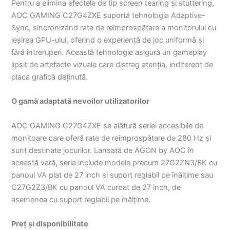
Pentru a elimina efectele de tip screen tearing și stuttering,
AOC GAMING C27G4ZXE suportă tehnologia Adaptive-
Sync, sincronizând rata de reîmprospătare a monitorului cu
ieșirea GPU-ului, oferind o experiență de joc uniformă și
fără întreruperi. Această tehnologie asigură un gameplay
lipsit de artefacte vizuale care distrag atenția, indiferent de
placa grafică deținută.
O gamă adaptată nevoilor utilizatorilor
AOC GAMING C27G4ZXE se alătură seriei accesibile de
monitoare care oferă rate de reîmprospătare de 280 Hz și
sunt destinate jocurilor. Lansată de AGON by AOC în
această vară, seria include modele precum 27G2ZN3/BK cu
panoul VA plat de 27 inch și suport reglabil pe înălțime sau
C27G2Z3/BK cu panoul VA curbat de 27 inch, de
asemenea cu suport reglabil pe înălțime.
Preț și disponibilitate