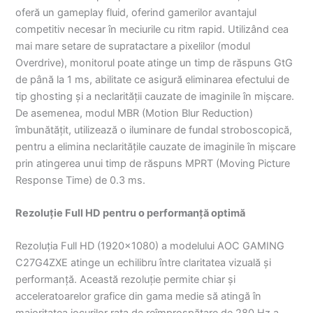
oferă un gameplay fluid, oferind gamerilor avantajul
competitiv necesar în meciurile cu ritm rapid. Utilizând cea
mai mare setare de supratactare a pixelilor (modul
Overdrive), monitorul poate atinge un timp de răspuns GtG
de până la 1 ms, abilitate ce asigură eliminarea efectului de
tip ghosting și a neclarității cauzate de imaginile în mișcare.
De asemenea, modul MBR (Motion Blur Reduction)
îmbunătățit, utilizează o iluminare de fundal stroboscopică,
pentru a elimina neclaritățile cauzate de imaginile în mișcare
prin atingerea unui timp de răspuns MPRT (Moving Picture
Response Time) de 0.3 ms.
Rezoluție Full HD pentru o performanță optimă
Rezoluția Full HD (1920×1080) a modelului AOC GAMING
C27G4ZXE atinge un echilibru între claritatea vizuală și
performanță. Această rezoluție permite chiar și
acceleratoarelor grafice din gama medie să atingă în