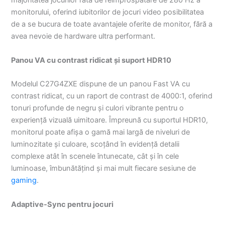
majoritatea jocurilor rata de reîmprospătare de 280 Hz a
monitorului, oferind iubitorilor de jocuri video posibilitatea
de a se bucura de toate avantajele oferite de monitor, fără a
avea nevoie de hardware ultra performant.
Panou VA cu contrast ridicat și suport HDR10
Modelul C27G4ZXE dispune de un panou Fast VA cu
contrast ridicat, cu un raport de contrast de 4000:1, oferind
tonuri profunde de negru și culori vibrante pentru o
experiență vizuală uimitoare. Împreună cu suportul HDR10,
monitorul poate afișa o gamă mai largă de niveluri de
luminozitate și culoare, scoțând în evidență detalii
complexe atât în scenele întunecate, cât și în cele
luminoase, îmbunătățind și mai mult fiecare sesiune de
gaming
.
Adaptive-Sync pentru jocuri