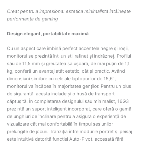
Creat pentru a impresiona: estetica minimalistă întâlnește
performanța de gaming
Design elegant, portabilitate maximă
Cu un aspect care îmbină perfect accentele negre și roșii,
monitorul se prezintă înt-un stil rafinat și îndrăzneț. Profilul
său de 11,5 mm și greutatea sa ușoară, de mai puțin de 1,1
kg, conferă un avantaj atât estetic, cât și practic. Având
dimensiuni similare cu cele ale laptopurilor de 15,6″,
monitorul va încăpea în majoritatea genților. Pentru un plus
de siguranță, acesta include și o husă de transport
căptușită. În completarea designului său minimalist, 16G3
prezintă un suport inteligent încorporat, care oferă o gamă
de unghiuri de înclinare pentru a asigura o experiență de
vizualizare cât mai confortabilă în timpul sesiunilor
prelungite de jocuri. Tranziția între modurile portret și peisaj
este intuitivă datorită funcției Auto-Pivot, accesată fără