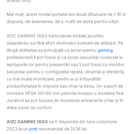
același timp.
Mai mult, acest model portabil are două difuzoare de 1 W și
dispune, de asemenea, de o mufă de ieșire pentru căști.
AOC GAMING 16G3 transcende limitele jocurilor,
adaptându-se fără efort diverselor scenarii de utilizare. Pe
lângă abilitatea sa principală ca ecran pentru
gaming
,
profesioniștii îl pot folosi și ca ecran secundar conectat la
laptopurile lor pentru prezentări sau îl pot folosi ca monitor
secundar pentru o configurație rapidă, dinamiă și eficientă,
cu mai multe monitoare, pentru a-și îmbunătăți
productivitatea în mișcare sau chiar la birou. Un suport de
montare VESA 50×50 mm permite inclusiv o instalare fixă.
Jucătorii se pot bucura de momente antrenante chiar și în
afara zonei de confort.
AOC GAMING 16G3
va fi disponibil din luna octombrie
2023 la un
preț
recomandat de 1536 lei.