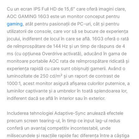
Cu un ecran IPS Full HD de 15,6″ care oferă imagini clare,
AOC GAMING 16G3 este un monitor conceput pentru
gaming
, atât pentru pasionații de PC-uri, cât și pentru
utilizatorii de console, care vor să se bucure de experiența
jocului, indiferent de locul în care se află. 16G3 oferă o rată
de reîmprospătare de 144 Hz și un timp de răspuns de 4
ms (cu opțiunea Overdrive activată), aducând în gama de
monitoare portabile AOC rata de reîmprospătare ridicată și
experiența rapidă cu care sunt obișnuiți gamerii. Având o
luminozitate de 250 cd/m² și un raport de contrast de
1000:1, acest monitor asigură afișarea culorilor puternice, a
luminilor captivante și a umbrelor în toată splendoarea lor,
indiferent dacă se află în interior sau în exterior.
Includerea tehnologiei Adaptive-Sync anulează efectele
precum screen tearing-ul, în timp ce input lag-ul redus
conferă un avantaj competitiv incontestabil, unde
milisecundele și reacțiile rapide fac diferența între a câștiga